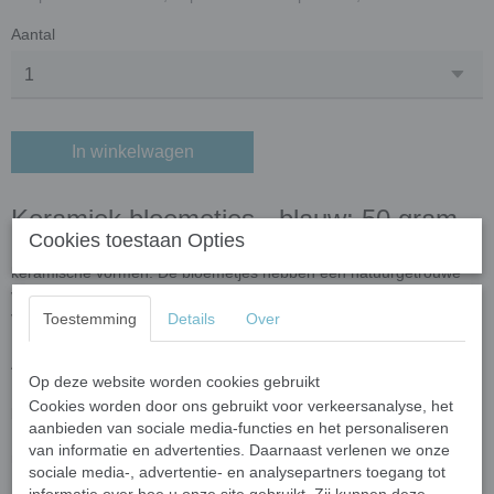
Aantal
In winkelwagen
Keramiek bloemetjes - blauw; 50 gram
Cookies toestaan Opties
De bloemetjes zijn onderdeel van onze mozaïekcollectie
keramische vormen. De bloemetjes hebben een natuurgetrouwe
vorm en passen in vele mozaïek creaties. De bloemetjes zijn
verkrijgbaar in een mix van 4 afmetingen.
Toestemming
Details
Over
Afmetingen en aantallen
Op deze website worden cookies gebruikt
Keramiek bloemetjes - blauw; 50 gram bevat ongeveer 20-25
Cookies worden door ons gebruikt voor verkeersanalyse, het
bloemetjes.
aanbieden van sociale media-functies en het personaliseren
De bloemetjes hebben vier verschillende afmetingen (23 mm, 20
van informatie en advertenties. Daarnaast verlenen we onze
mm, 15 mm en 10 mm).
sociale media-, advertentie- en analysepartners toegang tot
De dikte van de bloemetjes is 5 mm.