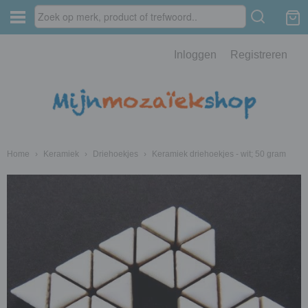
Inloggen
Registreren
Home
›
Keramiek
›
Driehoekjes
›
Keramiek driehoekjes - wit; 50 gram