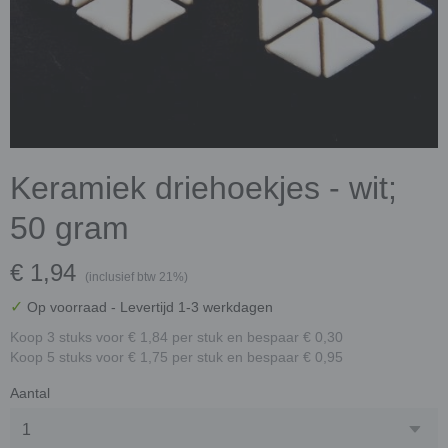
Keramiek driehoekjes - wit;
50 gram
€ 1,94
(inclusief btw 21%)
✓
Op voorraad
- Levertijd 1-3 werkdagen
Koop 3 stuks voor € 1,84 per stuk en bespaar € 0,30
Koop 5 stuks voor € 1,75 per stuk en bespaar € 0,95
Aantal