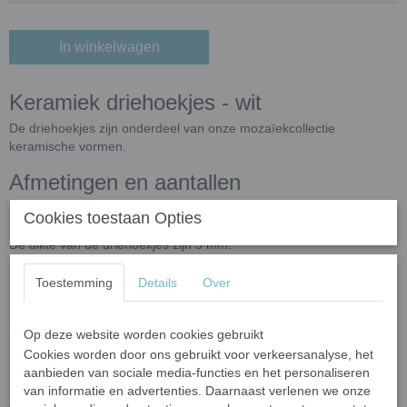
In winkelwagen
Keramiek driehoekjes - wit
De driehoekjes zijn onderdeel van onze mozaïekcollectie
keramische vormen.
Afmetingen en aantallen
In 50 gram zitten ongeveer 50 driehoekjes.
Cookies toestaan Opties
De driehoekjes hebben afmeting 15 x 15 x 15 mm.
De dikte van de driehoekjes zijn 5 mm.
Op maat knippen
Toestemming
Details
Over
Mocht u de driehoekjes willen knippen dan kan dat met de
mozaïek
kniptang
voor keramiek.
Op deze website worden cookies gebruikt
Cookies worden door ons gebruikt voor verkeersanalyse, het
Bij gebruik buiten
aanbieden van sociale media-functies en het personaliseren
Het is aan te raden om uw mozaïekwerkstuk te beschermen tegen
van informatie en advertenties. Daarnaast verlenen we onze
extreme weersomstandigheden zoals vorst. Dit omdat de