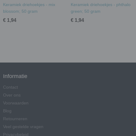
Keramiek driehoekjes - mix
Keramiek driehoekjes - phthalo
blossom; 50 gram
green; 50 gram
€ 1,94
€ 1,94
Informatie
Contact
Over ons
Voorwaarden
Blog
Retourneren
Veel gestelde vragen
Privacybeleid