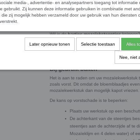
ociale media-, advertentie- en analysepartners toegang tot informatie
Ruitvormen en staafjes
te gebruikt. Zij kunnen deze informatie gebruiken in combinatie met an
Driehoekjes
die zij mogelijk hebben verzameld door uw gebruik van hun diensten o
verstrekt.
Handige Verwerking
Wil je de
hartjes mozaïeksteentjes
knippen?
knippen. De steentjes zijn
UVA-bestendig
, w
Later opnieuw tonen
Selectie toestaan
Alles 
Voeg een uniek accent toe aan je mozaïekpr
hartjes
. Bestel nu eenvoudig online en laat je c
Nee, niet 
Bij gebruik buiten
Het is aan te raden om uw mozaïekwerkstuk
zoals vorst. Dit omdat de bloemblaadjes even
mozaïekwerkstuk dan mogelijk kapot vriezen.
De kans op vorstschade is te beperken:
Plaats uw werkstuk op een beschut
De achterkant van de steentjes be
steentjes aan de achterzijde af te 
Mozaïeklijm en 4 delen water) of ee