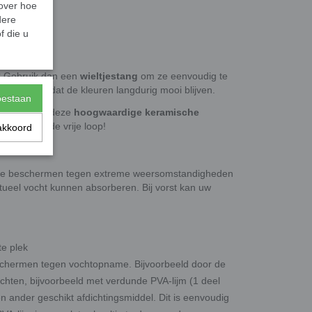
 over hoe
dere
f die u
 Gebruik dan een
wieltjestang
om ze eenvoudig te
at betekent dat de kleuren langdurig mooi blijven.
toestaan
ojecten met deze
hoogwaardige keramische
reativiteit de vrije loop!
akkoord
 te beschermen tegen extreme weersomstandigheden
tueel vocht kunnen absorberen. Bij vorst kan uw
te plek
schermen tegen vochtopname. Bijvoorbeeld door de
dichten, bijvoorbeeld met verdunde PVA-lijm (1 deel
n ander geschikt afdichtingsmiddel. Dit is eenvoudig