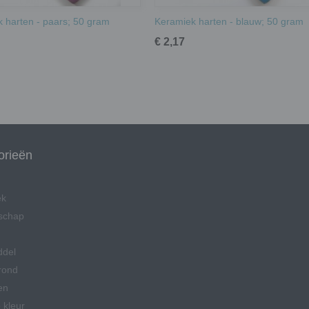
 harten - paars; 50 gram
Keramiek harten - blauw; 50 gram
€ 2,17
orieën
ek
schap
ddel
rond
en
 kleur