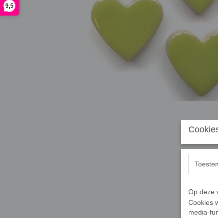
9,5
Cookies
Toeste
Op deze w
Cookies w
media-fun