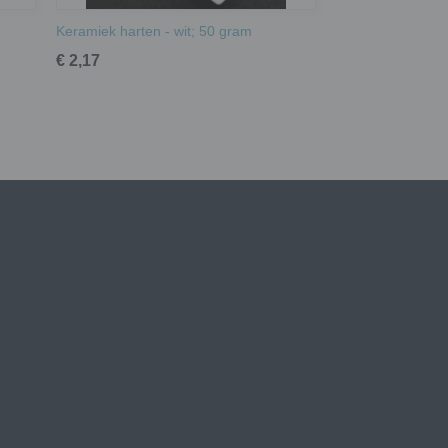
Keramiek harten - wit; 50 gram
€ 2,17