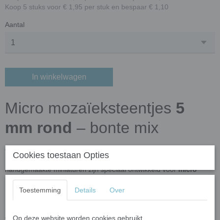
Koop 5 stuks voor € 1,95 per stuk en bespaar € 1,10
Aantal
In winkelwagen
Micro mozaïeksteentjes
5
mm rond
– bonte mix
Ontdek onze exclusieve collectie
micro mozaïeksteentjes
, de
Cookies toestaan Opties
kleinste keramische mozaïeksteentjes ter wereld. Deze
handgemaakte miniaturen zijn speciaal ontwikkeld voor
micro
mozaïek
,
mozaïek sieraden
, verfijnde contouren, decoratieve
mozaïekkunst en miniatuurtoepassingen zoals
poppenhuizen en
Toestemming
Details
Over
mini-meubels
. Micro en nano mozaïek zijn dé nieuwste trends
binnen de mozaïekwereld en bieden ongekende mogelijkheden
Op deze website worden cookies gebruikt
voor detail en precisie.