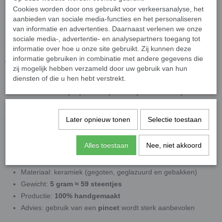
Cookies worden door ons gebruikt voor verkeersanalyse, het
Handgemaakt vakmanschap van keramiek
aanbieden van sociale media-functies en het personaliseren
van informatie en advertenties. Daarnaast verlenen we onze
Onze micro mozaïeksteentjes worden stuk voor stuk
gegoten,
sociale media-, advertentie- en analysepartners toegang tot
geglazuurd en gebakken aardewerk
, gestookt op maar liefst
informatie over hoe u onze site gebruikt. Zij kunnen deze
1.060°C
. Tijdens het bakproces vloeit het glazuur licht omhoog,
informatie gebruiken in combinatie met andere gegevens die
waardoor een subtiel
bol oppervlak
ontstaat. Dit zorgt voor een
zij mogelijk hebben verzameld door uw gebruik van hun
prachtige lichtreflectie vanuit alle hoeken en geeft uw mozaïekwerk
diensten of die u hen hebt verstrekt.
een levendige, luxe uitstraling.
Door het ambachtelijke productieproces zijn deze steentjes
uiterst
moeilijk te vervaardigen
en daarmee bijzonder exclusief.
Later opnieuw tonen
Selectie toestaan
Technische specificaties
Diameter:
5 mm
Alles toestaan
Nee, niet akkoord
Dikte:
ca. 3 mm
Afwerking: licht
bol en glanzend
Materiaal: keramiek (gegoten, geglazuurd en gebakken)
Gewicht:
5 gram ≈ 59 steentjes
Productie:
100% handgemaakt
Advies: gebruik van een
pincet
wordt sterk aanbevolen