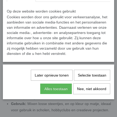
Geef je mozaïekprojecten een levendige en duurzame uitstraling
Op deze website worden cookies gebruikt
met deze
fleurige geglazuurde keramiek mozaïeksteentjes
!
Cookies worden door ons gebruikt voor verkeersanalyse, het
Dankzij de hoge kwaliteit en unieke eigenschappen zijn deze
aanbieden van sociale media-functies en het personaliseren
tegeltjes perfect voor zowel binnen- als buitengebruik.
van informatie en advertenties. Daarnaast verlenen we onze
Producteigenschappen
sociale media-, advertentie- en analysepartners toegang tot
informatie over hoe u onze site gebruikt. Zij kunnen deze
Afmetingen:
9,5 x 9,5 mm
informatie gebruiken in combinatie met andere gegevens die
Dikte:
5 mm (met een licht gewelfde bovenkant tot max. 6
zij mogelijk hebben verzameld door uw gebruik van hun
diensten of die u hen hebt verstrekt.
mm).
Materiaal:
Dubbelgebakken keramiek met hoogglans glazuur.
Weerbestendig:
UV- en vorstbestendig, geschikt voor alle
weersomstandigheden.
Later opnieuw tonen
Selectie toestaan
Achterkant:
Plat, eenvoudig te bevestigen op diverse
ondergronden.
Alles toestaan
Nee, niet akkoord
Knippen:
Mocht u het steentje willen knippen dan raden wij
de
wieltjestang
aan.
Gebruik:
Mixen losse steentjes, en op kleur op matje, ideaal
voor gebruik in scholen, hobbyclubs en creatieve projecten.