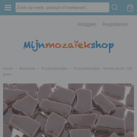
Inloggen
Registreren
Home
›
Keramiek
›
Puzzelsteentjes
›
Puzzelsteentjes - donker bruin; 100
gram