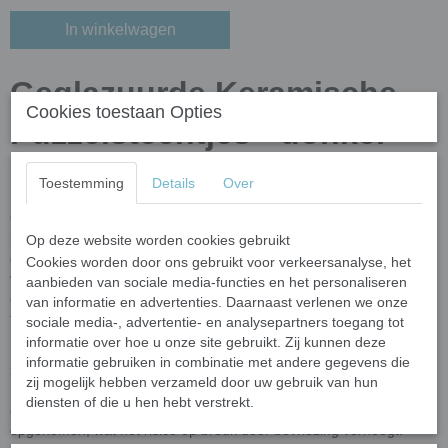
In winkelwagen
Geglazuurde Keramische
Cookies toestaan Opties
Puzzelsteentjes - donker
bruin; 100 gram
Toestemming
Details
Over
Ontdek de veelzijdigheid van onze geglazuurde keramische
puzzelsteentjes, perfect voor zowel beginners als gevorderden in
Op deze website worden cookies gebruikt
de wereld van mozaïek. De steentjes hebben verschillende
Cookies worden door ons gebruikt voor verkeersanalyse, het
vormen, waardoor je geen gereedschap hoeft te gebruiken om ze
aanbieden van sociale media-functies en het personaliseren
op maat te snijden—ideaal voor een snelle en eenvoudige
van informatie en advertenties. Daarnaast verlenen we onze
toepassing.
sociale media-, advertentie- en analysepartners toegang tot
informatie over hoe u onze site gebruikt. Zij kunnen deze
Deze steentjes zijn op hoge temperatuur gebakken en kunnen
informatie gebruiken in combinatie met andere gegevens die
zowel binnen als buiten gebruikt worden op een beschutte locatie.
zij mogelijk hebben verzameld door uw gebruik van hun
Houd er rekening mee dat bij gebruik op een te vochtige
diensten of die u hen hebt verstrekt.
ondergrond, water via de zijkanten en onderkant kan worden
opgenomen, wat het risico op breuk door bevriezing verhoogt.