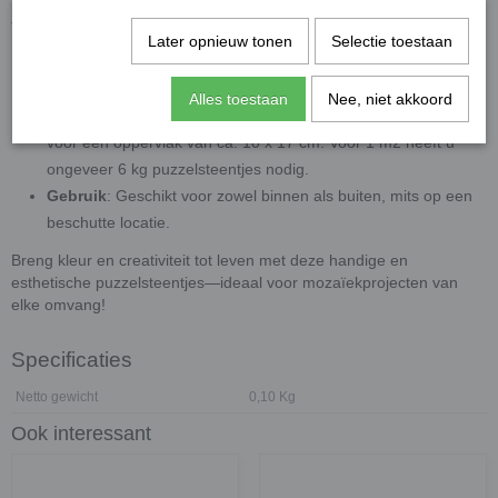
Daarom raden we aan om je mozaïekwerk buiten te beschermen
tegen regen en vorst.
Later opnieuw tonen
Selectie toestaan
Afmetingen
: De zijdes van de puzzelsteentjes variëren van 4
mm tot 20 mm, met een dikte van 4 mm.
Alles toestaan
Nee, niet akkoord
Inhoud
: 100 g bevat ongeveer 70 puzzelsteentjes, genoeg
voor een oppervlak van ca. 10 x 17 cm. Voor 1 m2 heeft u
ongeveer 6 kg puzzelsteentjes nodig.
Gebruik
: Geschikt voor zowel binnen als buiten, mits op een
beschutte locatie.
Breng kleur en creativiteit tot leven met deze handige en
esthetische puzzelsteentjes—ideaal voor mozaïekprojecten van
elke omvang!
Specificaties
Netto gewicht
0,10 Kg
Ook interessant