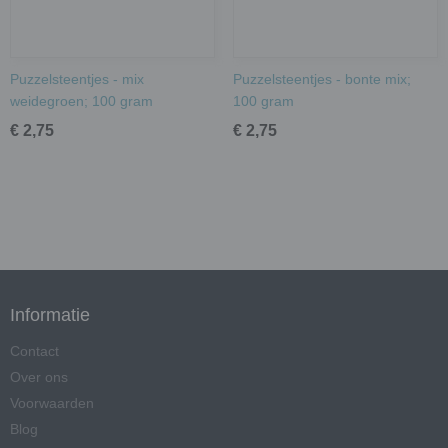
Puzzelsteentjes - mix
Puzzelsteentjes - bonte mix;
weidegroen; 100 gram
100 gram
€ 2,75
€ 2,75
Informatie
Contact
Over ons
Voorwaarden
Blog