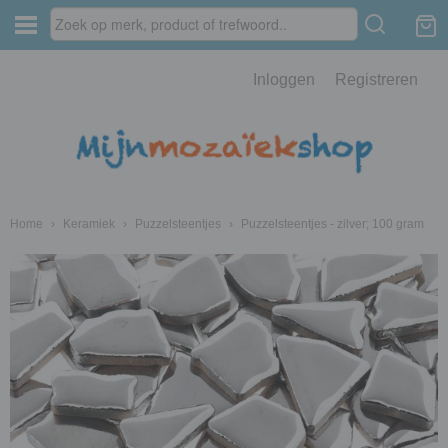
Inloggen
Registreren
Home
›
Keramiek
›
Puzzelsteentjes
›
Puzzelsteentjes - zilver; 100 gram