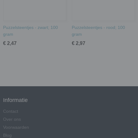
Puzzelsteentjes - zwart; 100
Puzzelsteentjes - rood; 100
gram
gram
€ 2,47
€ 2,97
Informatie
Contact
Over ons
Voorwaarden
Blog