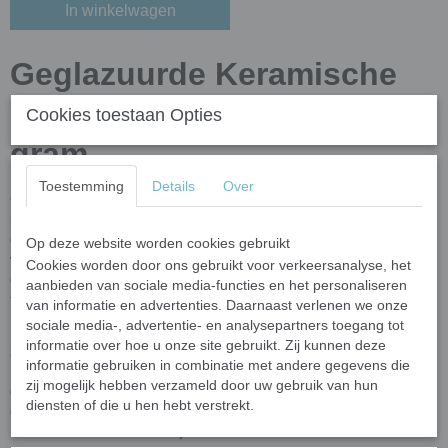
In winkelwagen
Geglazuurde Keramische
Puzzelsteentjes - zilver; 100
Cookies toestaan Opties
gram
Toestemming
Details
Over
Ontdek de veelzijdigheid van onze geglazuurde keramische
puzzelsteentjes, perfect voor zowel beginners als gevorderden in
de wereld van mozaïek. De steentjes hebben verschillende
Op deze website worden cookies gebruikt
vormen, waardoor je geen gereedschap hoeft te gebruiken om ze
Cookies worden door ons gebruikt voor verkeersanalyse, het
op maat te snijden—ideaal voor een snelle en eenvoudige
aanbieden van sociale media-functies en het personaliseren
toepassing.
van informatie en advertenties. Daarnaast verlenen we onze
sociale media-, advertentie- en analysepartners toegang tot
Deze steentjes zijn op hoge temperatuur gebakken en kunnen
informatie over hoe u onze site gebruikt. Zij kunnen deze
zowel binnen als buiten gebruikt worden op een beschutte locatie.
informatie gebruiken in combinatie met andere gegevens die
Houd er rekening mee dat bij gebruik op een te vochtige
zij mogelijk hebben verzameld door uw gebruik van hun
ondergrond, water via de zijkanten en onderkant kan worden
diensten of die u hen hebt verstrekt.
opgenomen, wat het risico op breuk door bevriezing verhoogt.
Daarom raden we aan om je mozaïekwerk buiten te beschermen