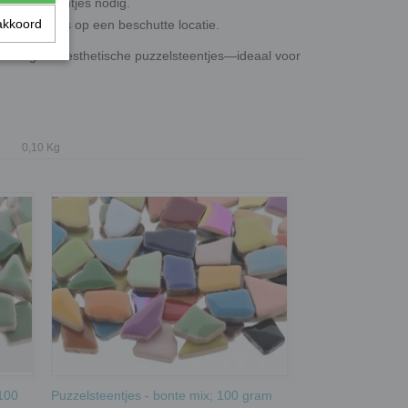
puzzelsteentjes nodig.
akkoord
 buiten, mits op een beschutte locatie.
e handige en esthetische puzzelsteentjes—ideaal voor
0,10 Kg
 100
Puzzelsteentjes - bonte mix; 100 gram