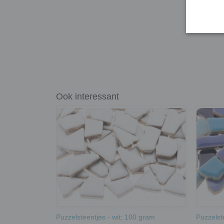
Ook interessant
Puzzelsteentjes - wit; 100 gram
Puzzelst