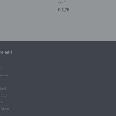
gram
€ 2,75
orieën
ek
schap
ddel
rond
en
 kleur
ie