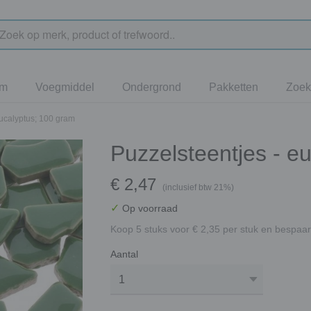
jm
Voegmiddel
Ondergrond
Pakketten
Zoek
eucalyptus; 100 gram
Puzzelsteentjes - e
€ 2,47
(inclusief btw 21%)
✓
Op voorraad
Koop 5 stuks voor € 2,35 per stuk en bespaar
Aantal