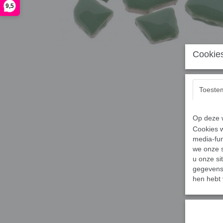
9,5
Cookies
Toeste
Op deze w
Cookies w
media-fun
we onze s
u onze si
gegevens 
hen hebt 