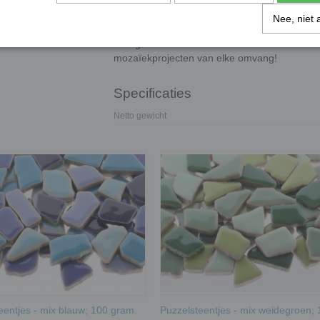
17 cm. Voor 1 m2 heeft u ongeveer 6 kg 
Nee, niet 
Gebruik
: Geschikt voor zowel binnen als
Breng kleur en creativiteit tot leven met dez
mozaïekprojecten van elke omvang!
Specificaties
Netto gewicht
eentjes - mix blauw; 100 gram
Puzzelsteentjes - mix weidegroen;