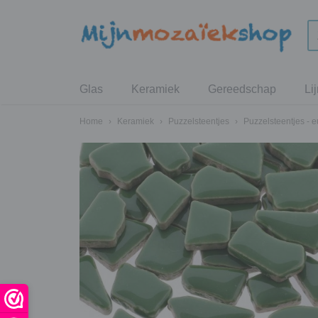
Glas
Keramiek
Gereedschap
Li
Home
›
Keramiek
›
Puzzelsteentjes
›
Puzzelsteentjes - 