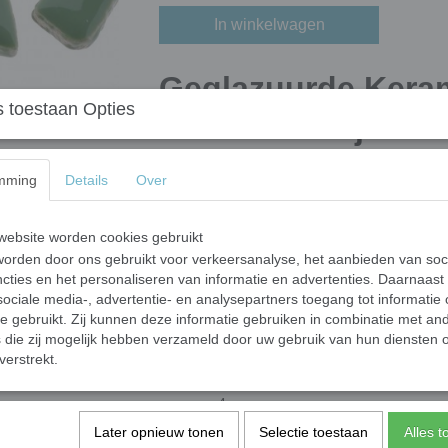
In winkelwagen
Geglazuurde Kera
 toestaan Opties
Puzzelsteentjes - 
Ontdek de veelzijdigheid van onze geglazuurd
mming
Details
Over
beginners als gevorderden in de wereld van 
waardoor je geen gereedschap hoeft te gebr
snelle en eenvoudige toepassing.
ebsite worden cookies gebruikt
orden door ons gebruikt voor verkeersanalyse, het aanbieden van soc
Deze steentjes zijn op hoge temperatuur geb
cties en het personaliseren van informatie en advertenties. Daarnaast
worden op een beschutte locatie. Houd er rek
ociale media-, advertentie- en analysepartners toegang tot informatie
ondergrond, water via de zijkanten en onder
te gebruikt. Zij kunnen deze informatie gebruiken in combinatie met an
door bevriezing verhoogt. Daarom raden we 
die zij mogelijk hebben verzameld door uw gebruik van hun diensten o
regen en vorst.
verstrekt.
Afmetingen
: De zijdes van de puzzelst
van 4 mm.
Inhoud
: 100 g bevat ongeveer 70 puzze
Later opnieuw tonen
Selectie toestaan
Alles 