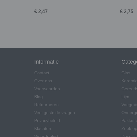
€ 2,47
€ 2,75
Informatie
Categ
Contact
Glas
Over ons
Kerami
Voorwaarden
Gereed
Blog
Lijm
Retourneren
Voegmi
Veel gestelde vragen
Onderg
Privacybeleid
Pakkett
Klachten
Zoek op
Woordenlijst
Decorat