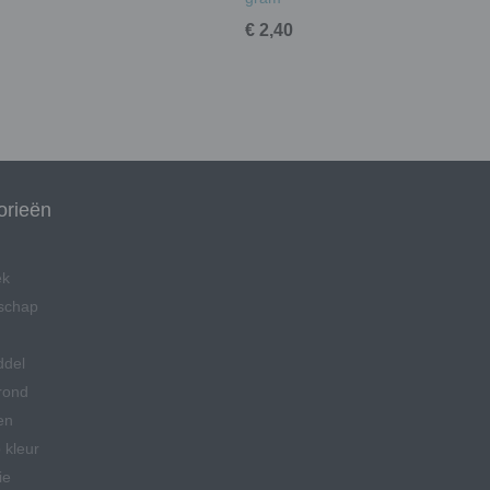
€ 2,40
orieën
ek
schap
ddel
rond
en
 kleur
ie