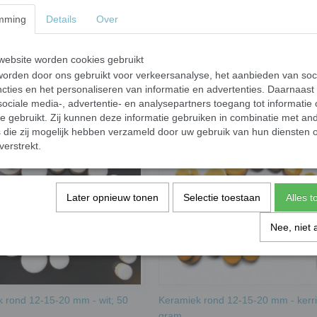
mming
Details
Over
Keramiek steentjes rond. Diameter 19 mm. D
ebsite worden cookies gebruikt
Specificaties
orden door ons gebruikt voor verkeersanalyse, het aanbieden van soc
cties en het personaliseren van informatie en advertenties. Daarnaast
Netto gewicht
ociale media-, advertentie- en analysepartners toegang tot informatie
Bruto gewicht
te gebruikt. Zij kunnen deze informatie gebruiken in combinatie met an
die zij mogelijk hebben verzameld door uw gebruik van hun diensten o
verstrekt.
Later opnieuw tonen
Selectie toestaan
Alles 
Nee, niet 
 rond 12-15-20 mm - wit; 50
Keramiek rond 12-15-20 mm - kerri
gram