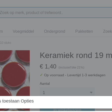
jm
Voegmiddel
Ondergrond
Pakketten
Zoek
10 stuks
Keramiek rond 19 m
€ 1,40
(inclusief btw 21%)
✓
Op voorraad
- Levertijd 1-3 werkdagen
Aantal
 toestaan Opties
In winkelwagen