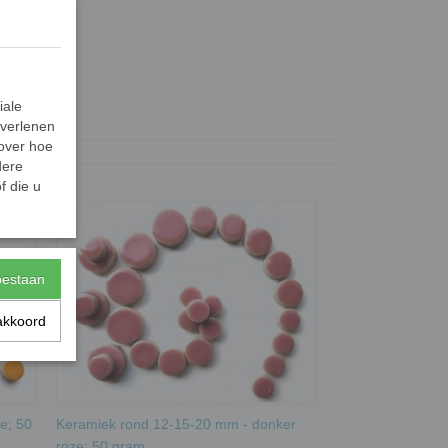
ikte 6 mm.
iale
 verlenen
0,02 Kg
 over hoe
0,03 Kg
dere
f die u
toestaan
akkoord
e; 50
Keramiek rond 12-15-20 mm - donker
roze; 50 gram