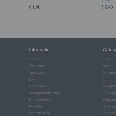
€ 1,40
€ 2,40
Informatie
Categ
Contact
Glas
Over ons
Kerami
Voorwaarden
Gereed
Blog
Lijm
Retourneren
Voegmi
Veel gestelde vragen
Onderg
Privacybeleid
Pakkett
Klachten
Zoek op
Woordenlijst
Decorat