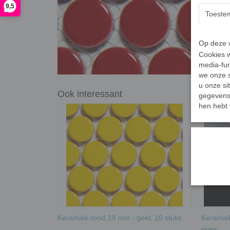
9,5
Toeste
Op deze w
Cookies w
media-fun
we onze s
u onze si
Ook interessant
gegevens 
hen hebt 
Keramiek rond 19 mm - geel; 10 stuks
Keramiek
gram