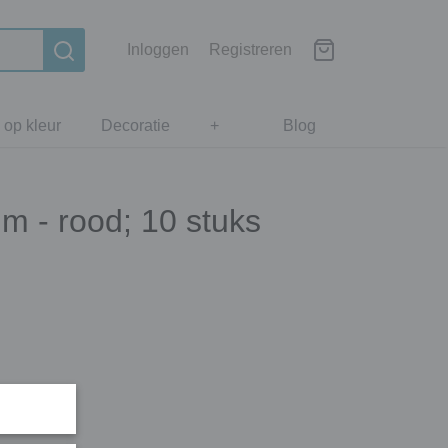
Inloggen
Registreren
 op kleur
Decoratie
+
Blog
m - rood; 10 stuks