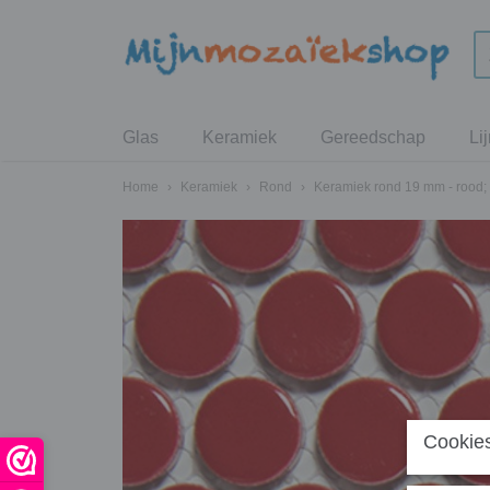
Glas
Keramiek
Gereedschap
Li
Home
›
Keramiek
›
Rond
›
Keramiek rond 19 mm - rood; 
Cookies