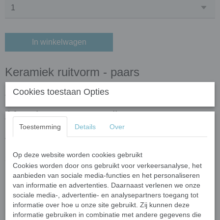
In winkelwagen
Keramiek ruitvorm - paars
De ruitjes zijn onderdeel van onze mozaïekcollectie keramische
Cookies toestaan Opties
vormen. De ruitjes zijn verkrijgbaar in een mix van 3 afmetingen.
Afmetingen en aantallen
Toestemming
Details
Over
In 50 gram zitten ongeveer 25 ruitjes. Het exacte aantal wisselt
vanwege de mix van verschillende afmetingen.
De ruitjes hebben drie verschillende afmetingen (33 mm, 28 mm en
Op deze website worden cookies gebruikt
22 mm).
Cookies worden door ons gebruikt voor verkeersanalyse, het
De dikte van de ruitjes is 5 mm.
aanbieden van sociale media-functies en het personaliseren
Op maat knippen
van informatie en advertenties. Daarnaast verlenen we onze
sociale media-, advertentie- en analysepartners toegang tot
Mocht u de ruitjes willen knippen dan kan dat met de
mozaïek
informatie over hoe u onze site gebruikt. Zij kunnen deze
kniptang
voor keramiek.
informatie gebruiken in combinatie met andere gegevens die