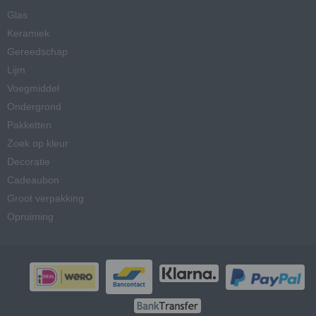
Glas
Keramiek
Gereedschap
Lijm
Voegmiddel
Ondergrond
Pakketten
Zoek op kleur
Decoratie
Cadeaubon
Groot verpakking
Opruiming