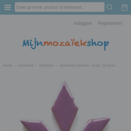
Inloggen
Registreren
Home
›
Keramiek
›
Ruitvorm
›
Keramiek ruitvorm - paars; 50 gram