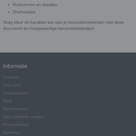
Ruitvormen en staafjes
Driehoekjes
Voeg kleur en karakter toe aan je mozaïekontwerpen met deze
duurzame en hoogwaardige keramieksteentjes!
Informatie
Contact
Over ons
Voorwaarden
Blog
Retourneren
Veel gestelde vragen
Privacybeleid
Klachten