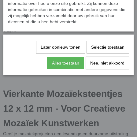
informatie over hoe u onze site gebruikt. Zij kunnen deze
informatie gebruiken in combinatie met andere gegevens die
Keramiek squares 12 mm -
zij mogelijk hebben verzameld door uw gebruik van hun
mix vuur en vlam; 100 gr
diensten of die u hen hebt verstrekt.
€ 2,70
In winkelwagen
Later opnieuw tonen
Selectie toestaan
Alles toestaan
Nee, niet akkoord
Vierkante Mozaïeksteentjes
12 x 12 mm - Voor Creatieve
Mozaïek Kunstwerken
Geef je mozaïekprojecten een levendige en duurzame uitstraling