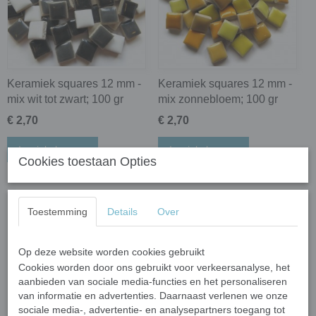
Keramiek squares 12 mm -
Keramiek squares 12 mm -
mix wit tot zwart; 100 gr
mix zonnebloem; 100 gr
€ 2,70
€ 2,70
In winkelwagen
In winkelwagen
Cookies toestaan Opties
Toestemming
Details
Over
Op deze website worden cookies gebruikt
Cookies worden door ons gebruikt voor verkeersanalyse, het
aanbieden van sociale media-functies en het personaliseren
van informatie en advertenties. Daarnaast verlenen we onze
sociale media-, advertentie- en analysepartners toegang tot