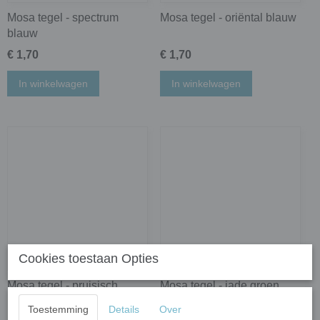
Mosa tegel - spectrum
Mosa tegel - oriëntal blauw
blauw
€ 1,70
€ 1,70
In winkelwagen
In winkelwagen
Cookies toestaan Opties
Mosa tegel - pruisisch
Mosa tegel - jade groen
blauw
Toestemming
Details
Over