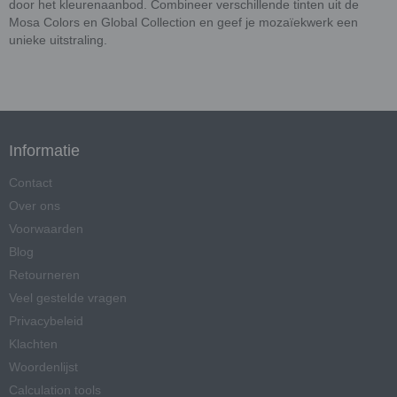
door het kleurenaanbod. Combineer verschillende tinten uit de
Mosa Colors en Global Collection en geef je mozaïekwerk een
unieke uitstraling.
Informatie
Contact
Over ons
Voorwaarden
Blog
Retourneren
Veel gestelde vragen
Privacybeleid
Klachten
Woordenlijst
Calculation tools