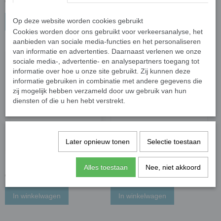
€ 1,70
€ 1,70
Op deze website worden cookies gebruikt
In winkelwagen
In winkelwagen
Cookies worden door ons gebruikt voor verkeersanalyse, het
aanbieden van sociale media-functies en het personaliseren
van informatie en advertenties. Daarnaast verlenen we onze
sociale media-, advertentie- en analysepartners toegang tot
informatie over hoe u onze site gebruikt. Zij kunnen deze
informatie gebruiken in combinatie met andere gegevens die
zij mogelijk hebben verzameld door uw gebruik van hun
diensten of die u hen hebt verstrekt.
Later opnieuw tonen
Selectie toestaan
Mosa tegel - emerald groen
Mosa tegel - thyme
Alles toestaan
Nee, niet akkoord
€ 1,70
€ 1,70
In winkelwagen
In winkelwagen