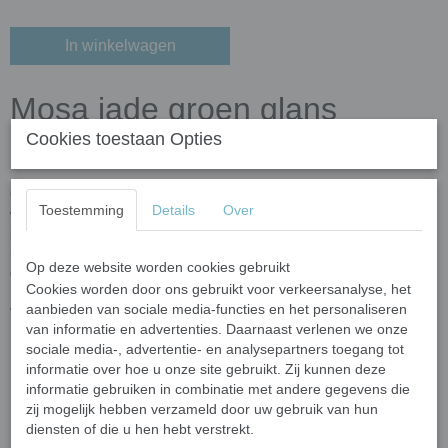
In winkelwagen
Mosa jade groen glans
Cookies toestaan Opties
(19990)
Ontdek de veelzijdigheid van
Mosa tegels
, dé keramische
Toestemming
Details
Over
wandtegels die geliefd zijn bij mozaïekkunstenaars dankzij hun rijke
kleuren en hoge kwaliteit. In ons assortiment vind je een
uitgebreide selectie uit de populaire
Mosa Colors
en
Mosa Global
Op deze website worden cookies gebruikt
Collection
– perfect geschikt voor creatieve mozaïekprojecten.
Cookies worden door ons gebruikt voor verkeersanalyse, het
aanbieden van sociale media-functies en het personaliseren
Waarom kiezen voor Mosa tegels?
van informatie en advertenties. Daarnaast verlenen we onze
Breed kleurenpalet
: Van zachte pasteltinten tot levendige
sociale media-, advertentie- en analysepartners toegang tot
kleuren – ideaal voor het creëren van gedetailleerde
informatie over hoe u onze site gebruikt. Zij kunnen deze
informatie gebruiken in combinatie met andere gegevens die
mozaïeken.
zij mogelijk hebben verzameld door uw gebruik van hun
Formaat
: De tegels uit de Mosa 15 x 15 serie hebben een
diensten of die u hen hebt verstrekt.