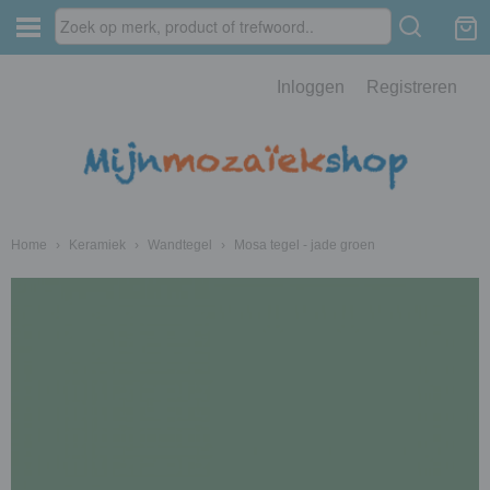
Inloggen
Registreren
Home
›
Keramiek
›
Wandtegel
›
Mosa tegel - jade groen