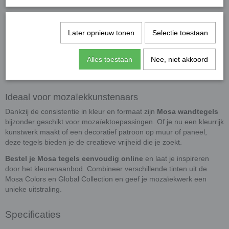
afmeting van
14,7 x 14,7 cm
en een dikte van
5,6 mm
–
handig om op maat te snijden voor fijne mozaïekdetails.
Keramische kwaliteit
Later opnieuw tonen
: Slijtvaste, gladde wandtegels met een
Selectie toestaan
strakke afwerking.
Alles toestaan
Nee, niet akkoord
Toepassing
: Niet vorstbestendig, dus geschikt voor gebruik
binnen
of
buiten op een beschutte plek
.
Ideaal voor mozaïekkunstenaars
Dankzij de consistentie in kleur en formaat zijn
Mosa wandtegels
bijzonder geschikt voor mozaïektoepassingen. Of je nu een kleurrijk
kunstwerk maakt of een decoratief patroon op muur of paneel,
deze tegels bieden je de creatieve vrijheid die je zoekt.
Bestel je Mosa tegels eenvoudig online
en laat je inspireren
door het kleurenaanbod. Combineer verschillende tinten uit de
Mosa Colors en Global Collection en geef je mozaïekwerk een
unieke uitstraling.
Specificaties