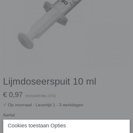
Lijmdoseerspuit 10 ml
€ 0,97
(inclusief btw 21%)
✓
Op voorraad
- Levertijd 1 - 3 werkdagen
Aantal
Cookies toestaan Opties