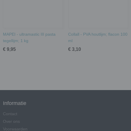
MAPEI - ultramastic III pasta
Collall - PVA houtlijm; flacon 100
tegellijm; 1 kg
ml
€ 9,95
€ 3,10
Informatie
Contact
Over ons
Voorwaarden