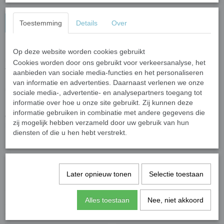
In winkelwagen
Toestemming
Details
Over
Met de populaire lijmdoseerspuit wordt het werken met lijm
Op deze website worden cookies gebruikt
makkelijker en nauwkeuriger dan het werken vanuit een tube of
Cookies worden door ons gebruikt voor verkeersanalyse, het
flesje.
aanbieden van sociale media-functies en het personaliseren
Het spuitje wordt geleverd met dop, zodat de lijm niet snel
van informatie en advertenties. Daarnaast verlenen we onze
uitdroogt.
sociale media-, advertentie- en analysepartners toegang tot
informatie over hoe u onze site gebruikt. Zij kunnen deze
Let op dat je er net voldoende lijm in doet zodat deze op is als je
informatie gebruiken in combinatie met andere gegevens die
een aantal dagen niet gaat mozaieken want de lijm zal anders in
zij mogelijk hebben verzameld door uw gebruik van hun
het lijmspuitje uit gaan harden.
diensten of die u hen hebt verstrekt.
Specificaties
Later opnieuw tonen
Selectie toestaan
Netto gewicht
0,01 Kg
Bruto gewicht
0,01 Kg
Alles toestaan
Nee, niet akkoord
Ook interessant