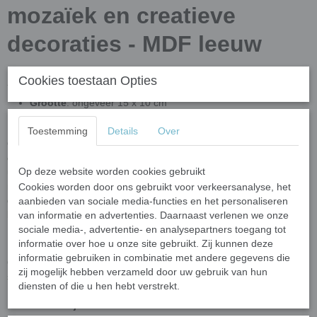
mozaïek en creatieve
decoraties - MDF leeuw
Cookies toestaan Opties
Afmetingen
Grootte
: ongeveer 15 x 10 cm
Dikte:
5 mm
Toestemming
Details
Over
Op zoek naar de perfecte
ondergrond voor mozaïek
of andere
creatieve technieken? Bij
Mijn Mozaïek Shop
vind je een
Op deze website worden cookies gebruikt
uitgebreide collectie ondergronden in diverse vormen en
materialen. Of je nu mozaïeksteentjes, verf, decoupage of andere
Cookies worden door ons gebruikt voor verkeersanalyse, het
decoratietechnieken gebruikt, wij hebben de ideale basis voor jouw
aanbieden van sociale media-functies en het personaliseren
kunstwerk!
van informatie en advertenties. Daarnaast verlenen we onze
sociale media-, advertentie- en analysepartners toegang tot
Ruime keuze aan MDF figuren
informatie over hoe u onze site gebruikt. Zij kunnen deze
informatie gebruiken in combinatie met andere gegevens die
Onze
MDF ondergronden
zijn perfect voor mozaïek, schilderen,
zij mogelijk hebben verzameld door uw gebruik van hun
stippen, decoupage en meer. Kies uit verschillende vormen, zoals:
diensten of die u hen hebt verstrekt.
✔
Ronde & vierkante ondergronden
✔
Letters & cijfers