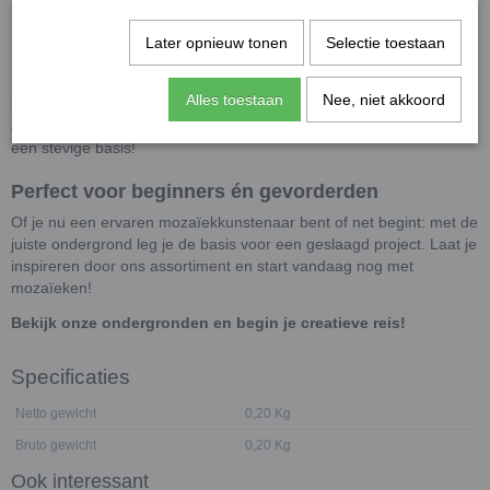
✔
Dieren & feestelijke figuren
✔
Spiegelondergronden met echt glas
Later opnieuw tonen
Selectie toestaan
✔
Fotolijsten & waxinelichthouders
Dankzij de gladde afwerking van
MDF (Medium Density
Alles toestaan
Nee, niet akkoord
Fibreboard)
hecht mozaïeklijm goed en kun je eenvoudig creatief
aan de slag. Ontdek onze selectie en geef jouw creatieve project
een stevige basis!
Perfect voor beginners én gevorderden
Of je nu een ervaren mozaïekkunstenaar bent of net begint: met de
juiste ondergrond leg je de basis voor een geslaagd project. Laat je
inspireren door ons assortiment en start vandaag nog met
mozaïeken!
Bekijk onze ondergronden en begin je creatieve reis!
Specificaties
Netto gewicht
0,20 Kg
Bruto gewicht
0,20 Kg
Ook interessant