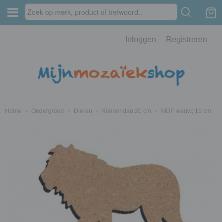
Inloggen
Registreren
Home
›
Ondergrond
›
Dieren
›
Kleiner dan 20 cm
›
MDF leeuw; 15 cm