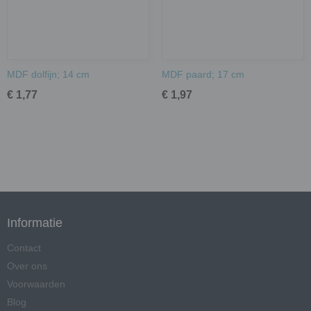
MDF dolfijn; 14 cm
MDF paard; 17 cm
€ 1,77
€ 1,97
Informatie
Contact
Over ons
Voorwaarden
Blog