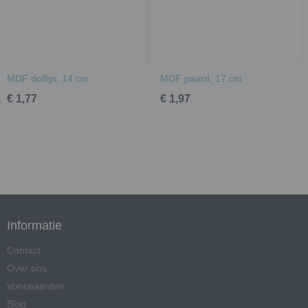
MDF dolfijn; 14 cm
MDF paard; 17 cm
€ 1,77
€ 1,97
Informatie
Contact
Over ons
Voorwaarden
Blog