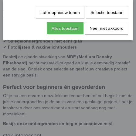
Ruime keuze aan MDF figuren
Onze
MDF ondergronden
zijn perfect voor mozaïek, schilderen,
Later opnieuw tonen
Selectie toestaan
stippen, decoupage en meer. Kies uit verschillende vormen, zoals:
✔
Ronde & vierkante ondergronden
Alles toestaan
Nee, niet akkoord
✔
Letters & cijfers
✔
Dieren & feestelijke figuren
✔
Spiegelondergronden met echt glas
✔
Fotolijsten & waxinelichthouders
Dankzij de gladde afwerking van
MDF (Medium Density
Fibreboard)
hecht mozaïeklijm goed en kun je eenvoudig creatief
aan de slag. Ontdek onze selectie en geef jouw creatieve project
een stevige basis!
Perfect voor beginners én gevorderden
Of je nu een ervaren mozaïekkunstenaar bent of net begint: met de
juiste ondergrond leg je de basis voor een geslaagd project. Laat je
inspireren door ons assortiment en start vandaag nog met
mozaïeken!
Bekijk onze ondergronden en begin je creatieve reis!
Ook interessant