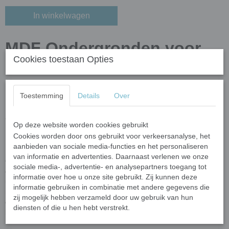
In winkelwagen
MDF Ondergronden voor
Cookies toestaan Opties
mozaïek en creatieve
decoraties - MDF eenhoorn
Toestemming
Details
Over
Afmetingen
Op deze website worden cookies gebruikt
Grootte
: ongeveer 15 cm
Cookies worden door ons gebruikt voor verkeersanalyse, het
Dikte:
5 mm
aanbieden van sociale media-functies en het personaliseren
van informatie en advertenties. Daarnaast verlenen we onze
Op zoek naar de perfecte
ondergrond voor mozaïek
of andere
sociale media-, advertentie- en analysepartners toegang tot
creatieve technieken? Bij
Mijn Mozaïek Shop
vind je een
informatie over hoe u onze site gebruikt. Zij kunnen deze
uitgebreide collectie ondergronden in diverse vormen en
informatie gebruiken in combinatie met andere gegevens die
materialen. Of je nu mozaïeksteentjes, verf, decoupage of andere
zij mogelijk hebben verzameld door uw gebruik van hun
decoratietechnieken gebruikt, wij hebben de ideale basis voor jouw
diensten of die u hen hebt verstrekt.
kunstwerk!