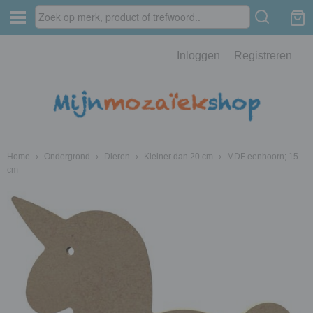
Inloggen
Registreren
Home
›
Ondergrond
›
Dieren
›
Kleiner dan 20 cm
›
MDF eenhoorn; 15
cm