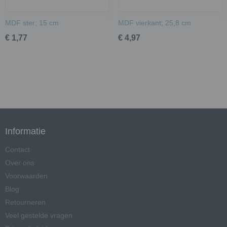
MDF ster; 15 cm
MDF vierkant; 25,8 cm
€ 1,77
€ 4,97
Informatie
Contact
Over ons
Voorwaarden
Blog
Retourneren
Veel gestelde vragen