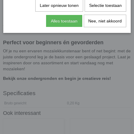
✔
Fotolijsten & waxinelichthouders
Later opnieuw tonen
Selectie toestaan
Dankzij de gladde afwerking van
MDF (Medium Density
Fibreboard)
hecht mozaïeklijm goed en kun je eenvoudig creatief
Alles toestaan
Nee, niet akkoord
aan de slag. Ontdek onze selectie en geef jouw creatieve project
een stevige basis!
Perfect voor beginners én gevorderden
Of je nu een ervaren mozaïekkunstenaar bent of net begint: met de
juiste ondergrond leg je de basis voor een geslaagd project. Laat je
inspireren door ons assortiment en start vandaag nog met
mozaïeken!
Bekijk onze ondergronden en begin je creatieve reis!
Specificaties
Bruto gewicht
0,20 Kg
Ook interessant