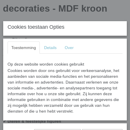
decoraties - MDF kroon
Afmetingen
Cookies toestaan Opties
Grootte
: ongeveer 16 x 10 cm
Dikte:
5 mm
Toestemming
Details
Over
Op zoek naar de perfecte
ondergrond voor mozaïek
of andere
creatieve technieken? Bij
Mijn Mozaïek Shop
vind je een
uitgebreide collectie ondergronden in diverse vormen en
Op deze website worden cookies gebruikt
materialen. Of je nu mozaïeksteentjes, verf, decoupage of andere
Cookies worden door ons gebruikt voor verkeersanalyse, het
decoratietechnieken gebruikt, wij hebben de ideale basis voor jouw
aanbieden van sociale media-functies en het personaliseren
kunstwerk!
van informatie en advertenties. Daarnaast verlenen we onze
sociale media-, advertentie- en analysepartners toegang tot
Ruime keuze aan MDF figuren
informatie over hoe u onze site gebruikt. Zij kunnen deze
Onze
MDF ondergronden
zijn perfect voor mozaïek, schilderen,
informatie gebruiken in combinatie met andere gegevens die
stippen, decoupage en meer. Kies uit verschillende vormen, zoals:
zij mogelijk hebben verzameld door uw gebruik van hun
✔
Ronde & vierkante ondergronden
diensten of die u hen hebt verstrekt.
✔
Letters & cijfers
✔
Dieren & feestelijke figuren
✔
Spiegelondergronden met echt glas