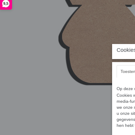
9,5
Cookies
Toeste
Op deze w
Cookies w
media-fun
we onze s
u onze si
gegevens 
hen hebt 