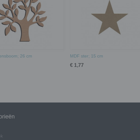
ensboom; 26 cm
MDF ster; 15 cm
€ 1,77
orieën
ek