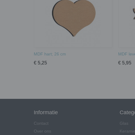
MDF hart; 26 cm
MDF lev
€ 5,25
€ 5,95
Informatie
Categ
Contact
Glas
Over ons
Kerami