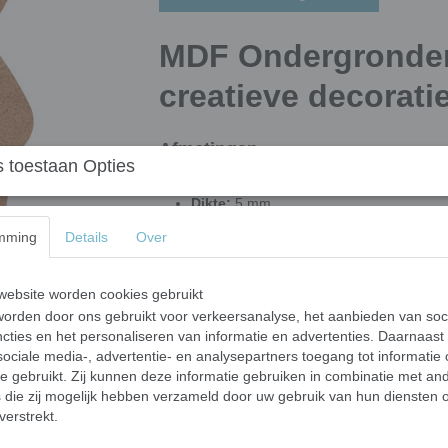
MDF Ondergronden
creatieve decorati
Afmetingen
 toestaan Opties
Grootte
: ongeveer 15 cm
Dikte:
5 mm
mming
Details
Over
Op zoek naar de perfecte
ondergrond voor 
Mozaïek Shop
vind je een uitgebreide colle
je nu mozaïeksteentjes, verf, decoupage of a
ebsite worden cookies gebruikt
ideale basis voor jouw kunstwerk!
orden door ons gebruikt voor verkeersanalyse, het aanbieden van soc
Ruime keuze aan MDF figuren
cties en het personaliseren van informatie en advertenties. Daarnaast
ociale media-, advertentie- en analysepartners toegang tot informatie
Onze
MDF ondergronden
zijn perfect voor 
te gebruikt. Zij kunnen deze informatie gebruiken in combinatie met an
Kies uit verschillende vormen, zoals:
die zij mogelijk hebben verzameld door uw gebruik van hun diensten o
✔
Ronde & vierkante ondergronden
verstrekt.
✔
Letters & cijfers
✔
Dieren & feestelijke figuren