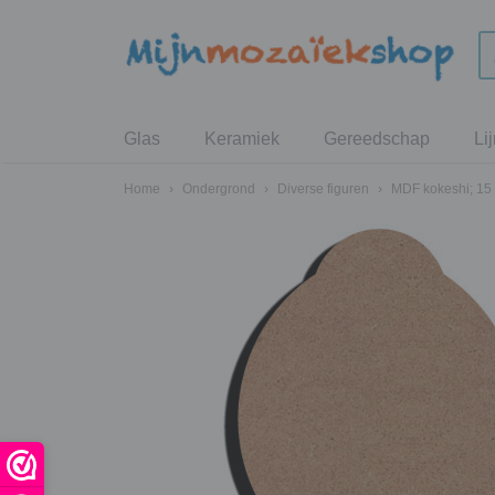
Glas
Keramiek
Gereedschap
Li
Home
›
Ondergrond
›
Diverse figuren
›
MDF kokeshi; 15