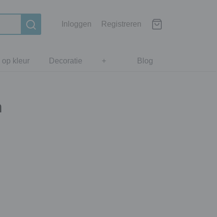
Inloggen
Registreren
 op kleur
Decoratie
+
Blog
m