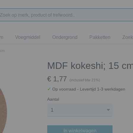
jm
Voegmiddel
Ondergrond
Pakketten
Zoek
 cm
MDF kokeshi; 15 c
€ 1,77
(inclusief btw 21%)
✓
Op voorraad
- Levertijd 1-3 werkdagen
Aantal
In winkelwagen