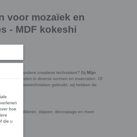
 voor mozaïek en
es - MDF kokeshi
mozaïek
of andere creatieve technieken? Bij
Mijn
ctie ondergronden in diverse vormen en materialen. Of
ndere decoratietechnieken gebruikt, wij hebben de
iale
 verlenen
 over hoe
mozaïek, schilderen, stippen, decoupage en meer.
dere
f die u