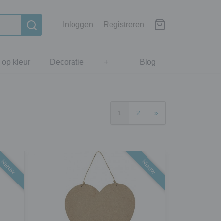
Inloggen
Registreren
 op kleur
Decoratie
+
Blog
1
2
»
Nieuw
Nieuw