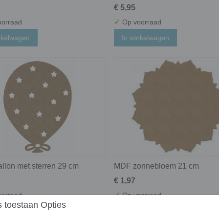
€ 5,95
✓
orraad
Op voorraad
nkelwagen
In winkelwagen
llon met sterren 29 cm
MDF zonnebloem 21 cm
€ 1,97
✓
orraad
Op voorraad
 toestaan Opties
nkelwagen
In winkelwagen