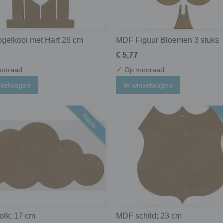
gelkooi met Hart 26 cm
MDF Figuur Bloemen 3 stuks
€ 5,77
✓
orraad
Op voorraad
nkelwagen
In winkelwagen
Nieuw
lk; 17 cm
MDF schild; 23 cm