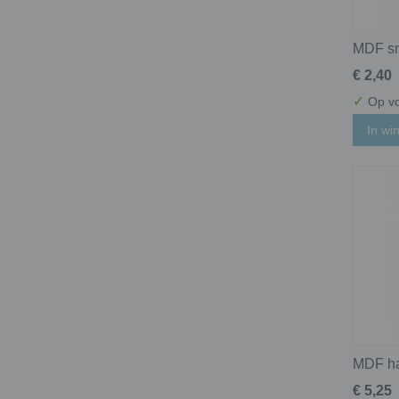
MDF sm
€ 2,40
✓
Op vo
In wi
MDF ha
€ 5,25