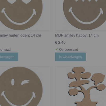
iley harten ogen; 14 cm
MDF smiley happy; 14 cm
€ 2,40
✓
orraad
Op voorraad
nkelwagen
In winkelwagen