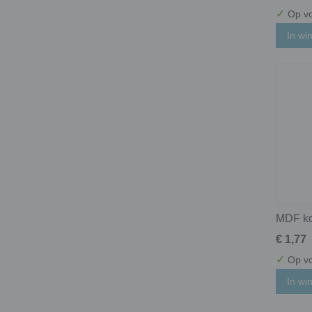
✓
Op vo
In wi
MDF ko
€ 1,77
✓
Op vo
In wi