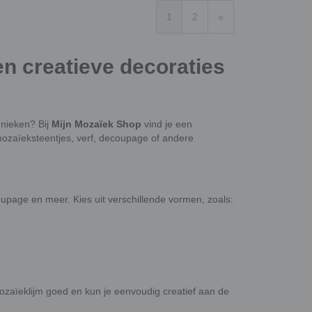
1
2
»
 creatieve decoraties
hnieken? Bij
Mijn Mozaïek Shop
vind je een
mozaïeksteentjes, verf, decoupage of andere
oupage en meer. Kies uit verschillende vormen, zoals:
zaïeklijm goed en kun je eenvoudig creatief aan de