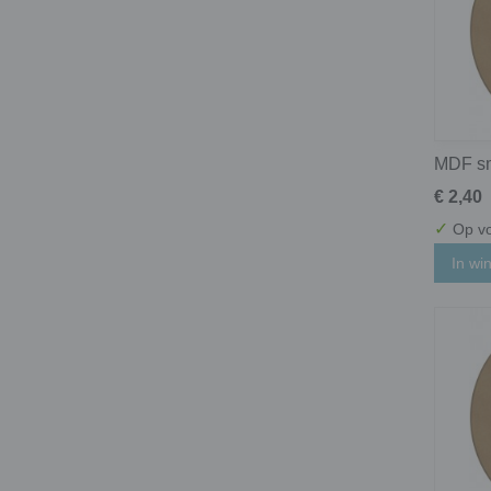
MDF sm
€ 2,40
✓
Op vo
In wi