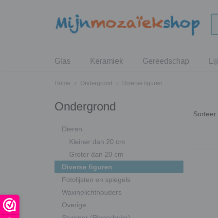
Glas
Keramiek
Gereedschap
Li
Home
›
Ondergrond
›
Diverse figuren
Ondergrond
Sortee
Dieren
Kleiner dan 20 cm
Groter dan 20 cm
Diverse figuren
Fotolijsten en spiegels
Waxinelichthouders
Overige
Styropor (Piepschuim)