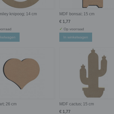
iley knipoog; 14 cm
MDF bonsai; 15 cm
€ 1,77
✓
orraad
Op voorraad
nkelwagen
In winkelwagen
rt; 26 cm
MDF cactus; 15 cm
€ 1,77