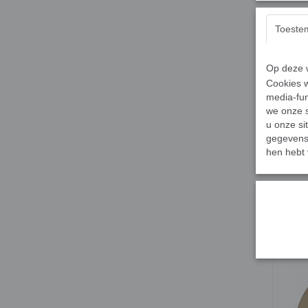
Toeste
Op deze w
Cookies w
media-fun
we onze s
u onze si
gegevens 
hen hebt 
MDF ve
€ 2,27
✓
Op vo
In wi