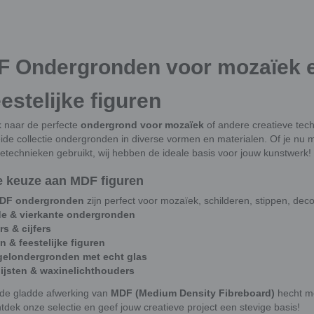
 Ondergronden voor mozaïek en
eestelijke figuren
 naar de perfecte
ondergrond voor mozaïek
of andere creatieve tec
eide collectie ondergronden in diverse vormen en materialen. Of je nu 
ietechnieken gebruikt, wij hebben de ideale basis voor jouw kunstwerk!
 keuze aan MDF figuren
DF ondergronden
zijn perfect voor mozaïek, schilderen, stippen, dec
e & vierkante ondergronden
rs & cijfers
n & feestelijke figuren
gelondergronden met echt glas
lijsten & waxinelichthouders
 de gladde afwerking van
MDF (Medium Density Fibreboard)
hecht mo
tdek onze selectie en geef jouw creatieve project een stevige basis!