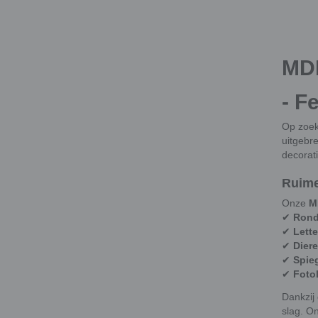
MDF
- F
Op zoek
uitgebr
decorat
Ruime
Onze
M
✔
Rond
✔
Lette
✔
Diere
✔
Spie
✔
Foto
Dankzij
slag. On