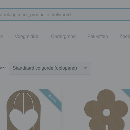
jm
Voegmiddel
Ondergrond
Pakketten
Zoek
r op:
Nieuw