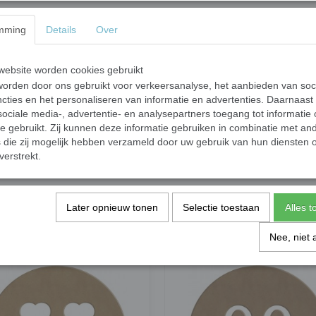
mming
Details
Over
ebsite worden cookies gebruikt
orden door ons gebruikt voor verkeersanalyse, het aanbieden van soc
cties en het personaliseren van informatie en advertenties. Daarnaast
ociale media-, advertentie- en analysepartners toegang tot informatie
te gebruikt. Zij kunnen deze informatie gebruiken in combinatie met an
die zij mogelijk hebben verzameld door uw gebruik van hun diensten o
verstrekt.
er 21 cm
MDF vierkant; 25,8 cm
€ 4,97
Later opnieuw tonen
Selectie toestaan
Alles 
✓
orraad
Op voorraad
nkelwagen
In winkelwagen
Nee, niet 