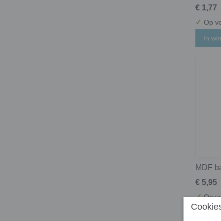
€ 1,77
✓
Op vo
In wi
MDF ba
€ 5,95
✓
Op vo
Cookies
In wi