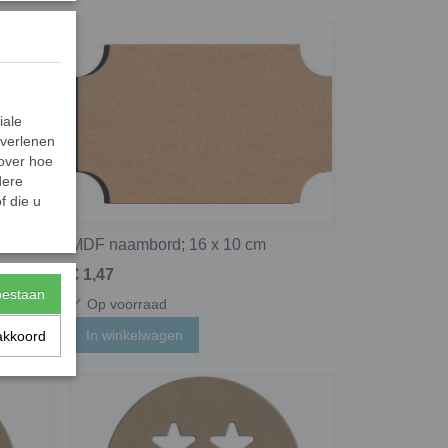
iale
 verlenen
 over hoe
dere
f die u
MDF naambord; 16 x 10 cm
€ 1,47
toestaan
✓
Op voorraad
In winkelwagen
akkoord