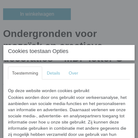
In winkelwagen
Ondergronden voor
mozaïek en creatieve
Cookies toestaan Opties
decoraties – MDF letter O
(15 cm)
Toestemming
Details
Over
Op zoek naar de perfecte
ondergrond voor mozaïek
of andere
creatieve technieken? Bij
Op deze website worden cookies gebruikt
Mijn Mozaïek Shop
vind je een
uitgebreide collectie ondergronden in diverse vormen en
Cookies worden door ons gebruikt voor verkeersanalyse, het
materialen. Of je nu mozaïeksteentjes, verf, decoupage of andere
aanbieden van sociale media-functies en het personaliseren
decoratietechnieken gebruikt, wij hebben de ideale basis voor jouw
van informatie en advertenties. Daarnaast verlenen we onze
kunstwerk!
sociale media-, advertentie- en analysepartners toegang tot
informatie over hoe u onze site gebruikt. Zij kunnen deze
Ruime keuze aan figuren en meer
informatie gebruiken in combinatie met andere gegevens die
zij mogelijk hebben verzameld door uw gebruik van hun
Onze
ondergronden
zijn perfect voor mozaïek, schilderen, stippen