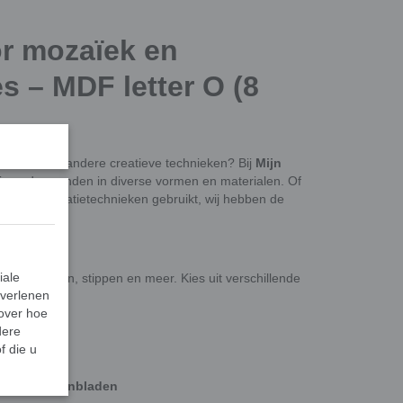
r mozaïek en
s – MDF letter O (8
mozaïek
of andere creatieve technieken? Bij
Mijn
ctie ondergronden in diverse vormen en materialen. Of
ndere decoratietechnieken gebruikt, wij hebben de
iale
k, schilderen, stippen en meer. Kies uit verschillende
 verlenen
 over hoe
dere
f die u
edozen & dienbladen