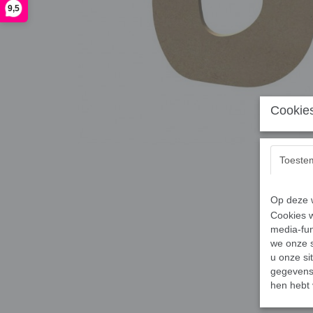
9,5
Cookies
Toeste
Op deze w
Cookies w
media-fun
we onze s
u onze si
gegevens 
hen hebt 