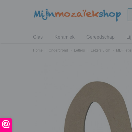
Glas
Keramiek
Gereedschap
Li
Home
›
Ondergrond
›
Letters
›
Letters 8 cm
›
MDF lette