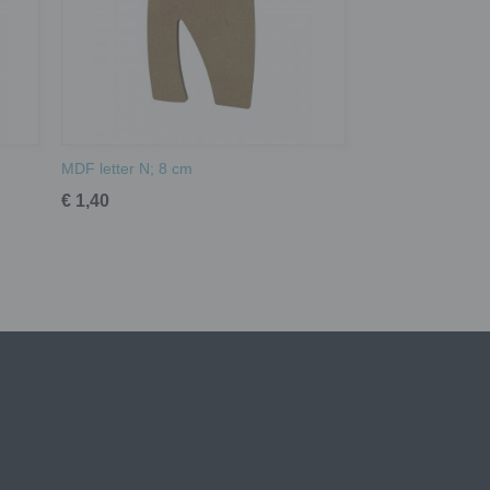
MDF letter N; 8 cm
€ 1,40