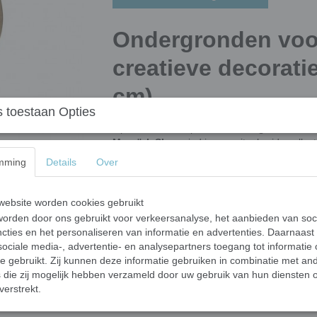
Ondergronden voo
creatieve decoratie
cm)
 toestaan Opties
Op zoek naar de perfecte
ondergrond voor 
Mozaïek Shop
vind je een uitgebreide colle
je nu mozaïeksteentjes, verf, decoupage of a
mming
Details
Over
ideale basis voor jouw kunstwerk!
Ruime keuze aan figuren en meer
ebsite worden cookies gebruikt
orden door ons gebruikt voor verkeersanalyse, het aanbieden van soc
Onze
ondergronden
zijn perfect voor mozaïe
cties en het personaliseren van informatie en advertenties. Daarnaast
vormen, zoals:
ociale media-, advertentie- en analysepartners toegang tot informatie
✔
Ronde & vierkante ondergronden
te gebruikt. Zij kunnen deze informatie gebruiken in combinatie met an
✔
Letters & cijfers
die zij mogelijk hebben verzameld door uw gebruik van hun diensten o
✔
Dieren & feestelijke figuren
verstrekt.
✔
Spiegelondergronden met echt glas
✔
Fotolijsten, waxinelichthouders, tissu