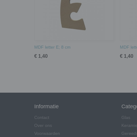
MDF letter E; 8 cm
MDF lett
€ 1,40
€ 1,40
Informatie
Categ
Contact
Glas
Over ons
Kerami
Voorwaarden
Gereed