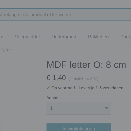
jm
Voegmiddel
Ondergrond
Pakketten
Zoek
r O; 8 cm
MDF letter O; 8 cm
€ 1,40
(inclusief btw 21%)
✓
Op voorraad
- Levertijd 1-3 werkdagen
Aantal
In winkelwagen