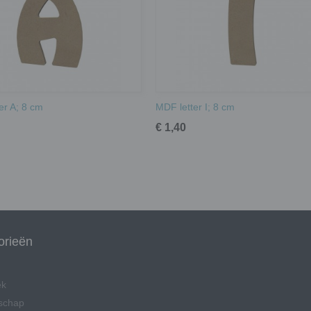
er A; 8 cm
MDF letter I; 8 cm
€ 1,40
orieën
ek
schap