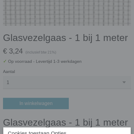
Glasvezelgaas - 1 bij 1 meter
€ 3,24
(inclusief btw 21%)
✓
Op voorraad
- Levertijd 1-3 werkdagen
Aantal
In winkelwagen
Glasvezelgaas - 1 bij 1 meter
Cookies toestaan Opties