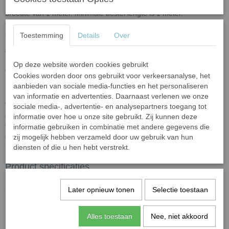
Het wapeningsgaas ook wel glasvezelgaas genoemd heeft een
breedte van 1 meter. Minimale bestel lengte is 1 meter.
Glasvezelgaas is geschikt voor kunstwerken die te groot zijn om in
één keer aan te brengen.
Toestemming
Details
Over
Werkwijze
Op deze website worden cookies gebruikt
Je legt het mozaïekontwerp op een werktafel, daaroverheen
Cookies worden door ons gebruikt voor verkeersanalyse, het
kunststoffolie en daaroverheen het glasvezelgaas. Nu kun je de
aanbieden van sociale media-functies en het personaliseren
steentjes aanbrengen met een PVA-lijm.
van informatie en advertenties. Daarnaast verlenen we onze
Tip
: Zelfs als het ontwerp groot is, zul je het waarschijnlijk
sociale media-, advertentie- en analysepartners toegang tot
gemakkelijker vinden om het gaas in stukken van circa 33 cm
informatie over hoe u onze site gebruikt. Zij kunnen deze
vierkant te snijden en uw mozaïek op te slaan in deze kleinere
informatie gebruiken in combinatie met andere gegevens die
delen. Indien de delen veel groter zijn dan is het gewoon te zwaar
zij mogelijk hebben verzameld door uw gebruik van hun
en onpraktisch om op een verticaal oppervlak te bevestigen.
diensten of die u hen hebt verstrekt.
Product specificaties
Materiaal: geweven glasvezelgaas
Later opnieuw tonen
Selectie toestaan
Gewicht: 75 gram / vierkante meter
Breedte: 100 cm
Alles toestaan
Nee, niet akkoord
Specificaties