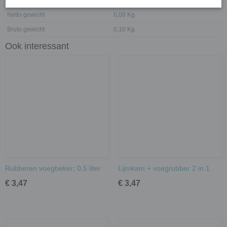
Netto gewicht
0,08 Kg
Bruto gewicht
0,10 Kg
Ook interessant
Rubberen voegbeker; 0,5 liter
Lijmkam + voegrubber 2 in 1
€ 3,47
€ 3,47