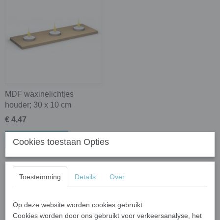
MDF waxinelichtjes
houder; 30 x 10 cm
€ 4,47
In winkelwagen
Cookies toestaan Opties
Toestemming
Details
Over
Op deze website worden cookies gebruikt
Cookies worden door ons gebruikt voor verkeersanalyse, het