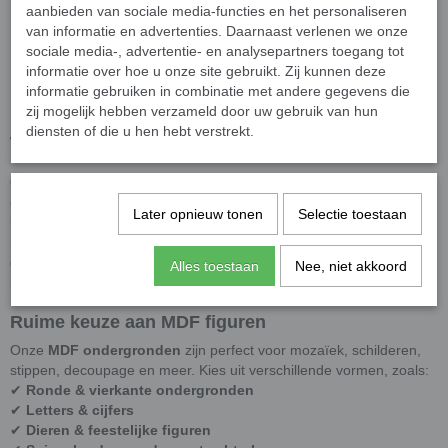
MDF Ondergronden voor
aanbieden van sociale media-functies en het personaliseren
van informatie en advertenties. Daarnaast verlenen we onze
mozaïek en creatieve
sociale media-, advertentie- en analysepartners toegang tot
informatie over hoe u onze site gebruikt. Zij kunnen deze
informatie gebruiken in combinatie met andere gegevens die
decoraties -
zij mogelijk hebben verzameld door uw gebruik van hun
diensten of die u hen hebt verstrekt.
Waxinelichthouders
Op zoek naar de perfecte
ondergrond voor mozaïek
of andere
creatieve technieken? Bij
Mijn Mozaïek Shop
vind je een
Later opnieuw tonen
Selectie toestaan
uitgebreide collectie ondergronden in diverse vormen en
materialen. Of je nu mozaïeksteentjes, verf, decoupage of andere
decoratietechnieken gebruikt, wij hebben de ideale basis voor jouw
Alles toestaan
Nee, niet akkoord
kunstwerk!
Ruime keuze aan MDF figuren
Onze
MDF ondergronden
zijn perfect voor mozaïek, schilderen,
stippen, decoupage en meer. Kies uit verschillende vormen, zoals:
✔
Ronde & vierkante ondergronden
✔
Letters & cijfers
✔
Dieren & feestelijke figuren