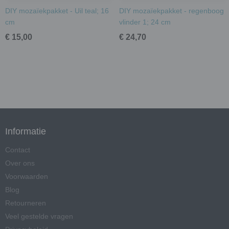
DIY mozaïekpakket - Uil teal; 16
DIY mozaïekpakket - regenboog
cm
vlinder 1; 24 cm
€ 15,00
€ 24,70
Informatie
Contact
Over ons
Voorwaarden
Blog
Retourneren
Veel gestelde vragen