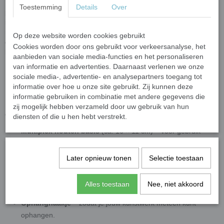
Het
DIY Mozaïekpakket – Uil
van
MijnMozaïekshop.nl
i s de
Toestemming
Details
Over
perfecte keuze voor beginners, kinderen (onder toezicht) en
iedereen die zin heeft in een kleurrijke knutselmiddag. Dit complete
mozaïekpakket bevat alle materialen die je nodig hebt om een
Op deze website worden cookies gebruikt
duurzame en vrolijke mozaïekuil te maken – zonder zagen of
Cookies worden door ons gebruikt voor verkeersanalyse, het
knippen.
aanbieden van sociale media-functies en het personaliseren
van informatie en advertenties. Daarnaast verlenen we onze
Compleet mozaïekpakket met
sociale media-, advertentie- en analysepartners toegang tot
informatie over hoe u onze site gebruikt. Zij kunnen deze
hoogwaardige materialen
informatie gebruiken in combinatie met andere gegevens die
Het mozaïekpakket is zorgvuldig samengesteld, zodat je direct aan
zij mogelijk hebben verzameld door uw gebruik van hun
de slag kunt. Je ontvangt:
diensten of die u hen hebt verstrekt.
Multiplex houten basis
(ca. 16 × 11 cm) – voor gebruik
binnen.
Mix van keramische en glazen mozaïeksteentjes
–
Later opnieuw tonen
Selectie toestaan
kleurrijk, transparant en duurzaam voor een uniek resultaat.
Lijm en voegmiddel
– precies genoeg voor het volledige
Alles toestaan
Nee, niet akkoord
project.
Ophanghaakje
– zodat je jouw kunstwerk meteen kunt
ophangen.