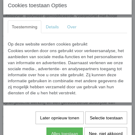
Cookies toestaan Opties
Mapei UltraColor Plus is een snelbindende en- drogende,
uitslagvrije, polymeer gemodificeerde, voegmortel met hoge
prestaties voor voegen van 2 tot 20 mm, waterafstotend met
Toestemming
Details
Over
DropEffect® en schimmelbestendig met BioBlock®-technologie.
Toepasbaar:
Binnen en buitenshuis
Op deze website worden cookies gebruikt
Verbruik:
250 gram is gemiddeld goed voor een mozaïek werkstuk
Cookies worden door ons gebruikt voor verkeersanalyse, het
van ongeveer 30 x 30 cm met een voeg van 2 mm.
aanbieden van sociale media-functies en het personaliseren
De
Bioblock®- technologie
wordt gekenmerkt door speciale
van informatie en advertenties. Daarnaast verlenen we onze
organische moleculen die zich gelijkmatig over de microstructuur
sociale media-, advertentie- en analysepartners toegang tot
van de voeg verdelen. Zo wordt direct voorkomen dat micro-
informatie over hoe u onze site gebruikt. Zij kunnen deze
organismen die verantwoordelijk zijn voor de vorming van
informatie gebruiken in combinatie met andere gegevens die
schimmels, wortel kunnen schieten.
zij mogelijk hebben verzameld door uw gebruik van hun
diensten of die u hen hebt verstrekt.
De
DropEffect®-technologie
(druppel effect) berust op een
synergetische werking en een gereduceerde absorptie van
oppervlakte water.
Later opnieuw tonen
Selectie toestaan
Technische gegevens:
Verwerkingstijd: 20-25 minuten. Wachttijd
voor het afwerken: 15-30 minuten.
Alles toestaan
Nee, niet akkoord