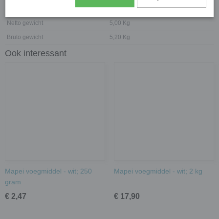
Specificaties
Netto gewicht
5,00 Kg
Bruto gewicht
5,20 Kg
Ook interessant
Mapei voegmiddel - wit; 250
Mapei voegmiddel - wit; 2 kg
gram
€ 2,47
€ 17,90