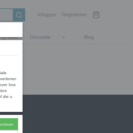
Inloggen
Registreren
 op kleur
Decoratie
+
Blog
iale
 verlenen
 over hoe
dere
f die u
toestaan