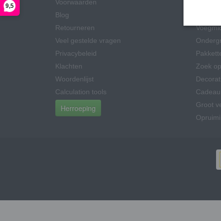
Voorwaarden
Gereed
9,5
Blog
Lijm
Retourneren
Voegmi
Veel gestelde vragen
Onderg
Privacybeleid
Pakkett
Klachten
Zoek op
Woordenlijst
Decorat
Calculation tools
Cadeau
Groot v
Herroeping
Opruim