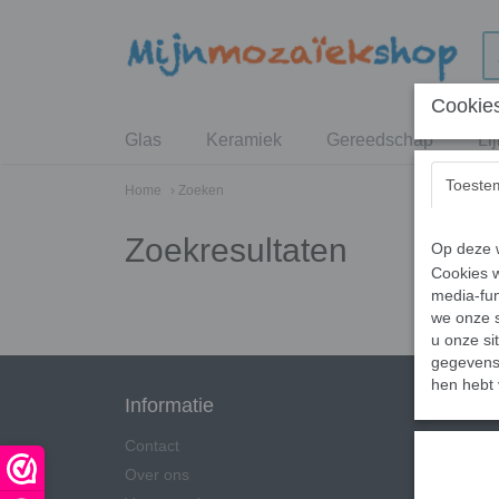
Cookies
Glas
Keramiek
Gereedschap
Li
Toeste
Home
› Zoeken
Zoekresultaten
Op deze w
Cookies w
media-fun
we onze s
u onze si
gegevens 
hen hebt 
Informatie
Categ
Contact
Glas
Over ons
Kerami