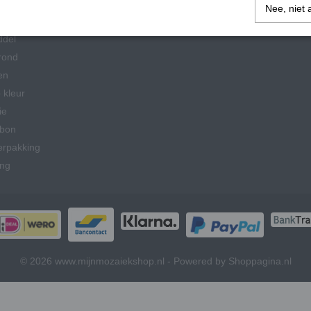
schap
Nee, niet 
ddel
rond
en
 kleur
ie
bon
erpakking
ing
© 2026 www.mijnmozaiekshop.nl - Powered by Shoppagina.nl