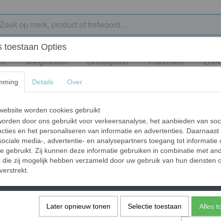
 toestaan Opties
jm
Voegmiddel
Ondergrond
Pakketten
Zoek
mming
Details
Over
ebsite worden cookies gebruikt
orden door ons gebruikt voor verkeersanalyse, het aanbieden van soc
cties en het personaliseren van informatie en advertenties. Daarnaast
ociale media-, advertentie- en analysepartners toegang tot informatie
te gebruikt. Zij kunnen deze informatie gebruiken in combinatie met an
die zij mogelijk hebben verzameld door uw gebruik van hun diensten o
verstrekt.
orieën
Later opnieuw tonen
Selectie toestaan
Alles 
ek