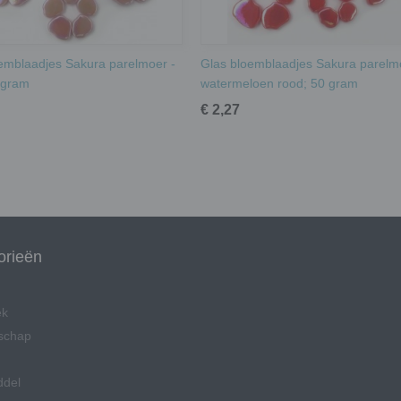
emblaadjes Sakura parelmoer -
Glas bloemblaadjes Sakura parelm
 gram
watermeloen rood; 50 gram
€ 2,27
orieën
ek
schap
ddel