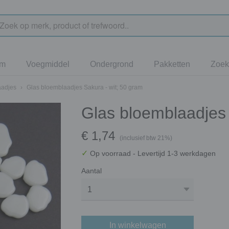
jm
Voegmiddel
Ondergrond
Pakketten
Zoek
aadjes
›
Glas bloemblaadjes Sakura - wit; 50 gram
Glas bloemblaadjes 
€ 1,74
(inclusief btw 21%)
✓
Op voorraad
- Levertijd 1-3 werkdagen
Aantal
In winkelwagen