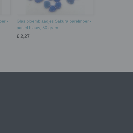
oer -
Glas bloemblaadjes Sakura parelmoer -
pastel blauw; 50 gram
€ 2,27