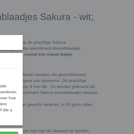
laadjes Sakura - wit;
geïnspireerd op de prachtige Sakura
ns uitgebreide assortiment bloemblaadjes.
fde, lente en vooral een nieuw begin
.
et 9 verschillende variaties die gecombineerd
urlijke weergave van bloesems. De prachtige
iale
 20 mm en zijn 4 mm dik.. Ze worden geleverd als
 verlenen
gen. Het assortiment Sakura bloemblaadjes bestaat
 over hoe
dere
 steentjes per gewicht variëren. In 50 gram zitten
f die u
rond een ronde hart van de bloesem te worden