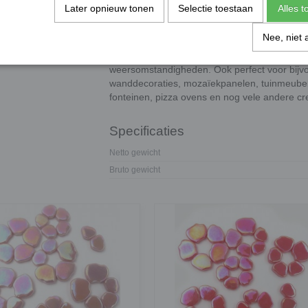
geplaatst zoals onze
8 mm mini colorful dots
o
Later opnieuw tonen
Selectie toestaan
Alles 
prachtige bloemen hart.
Nee, niet 
De bloemblaadjes zijn 100% water, UV en vor
zijn te gebruiken in mozaïekprojecten voor zow
weersomstandigheden. Ook perfect voor bijvo
wanddecoraties, mozaïekpanelen, tuinmeubele
fonteinen, pizza ovens en nog vele andere cre
Specificaties
Netto gewicht
Bruto gewicht