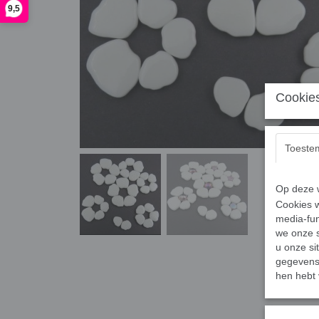
9,5
Cookies
Toeste
Op deze w
Cookies w
media-fun
we onze s
u onze si
gegevens 
hen hebt 