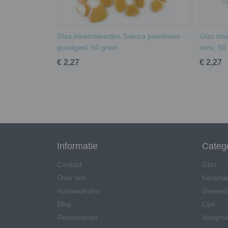
Glas bloemblaadjes Sakura parelmoer -
Glas blo
goudgeel; 50 gram
roze; 50
€ 2,27
€ 2,27
Informatie
Categ
Contact
Glas
Over ons
Kerami
Voorwaarden
Gereed
Blog
Lijm
Retourneren
Voegmi