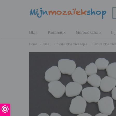
Glas
Keramiek
Gereedschap
Li
Home
›
Glas
›
Colorful bloemblaadjes
›
Sakura bloembl