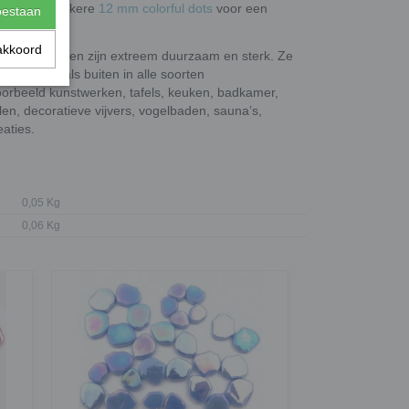
f de iets dikkere
12 mm colorful dots
voor een
toestaan
akkoord
stbestendig en zijn extreem duurzaam en sterk. Ze
el binnen als buiten in alle soorten
orbeeld kunstwerken, tafels, keuken, badkamer,
n, decoratieve vijvers, vogelbaden, sauna’s,
aties.
0,05 Kg
0,06 Kg