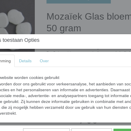
Mozaïek Glas bloemb
50 gram
 toestaan Opties
De collectie Sakura glas bloemblaadjes zijn 
kersenbloesembomen en zijn onderdeel van o
De Sakura-bloemen symboliseren
geluk, lie
mming
Details
Over
Afmetingen en aantallen
De Sakura bloemblaadjes zijn vrij van vorm m
ebsite worden cookies gebruikt
kunnen worden tot een duizelingwekkend natu
orden door ons gebruikt voor verkeersanalyse, het aanbieden van soc
Sakura bloemblaadjes variëren van 11 mm tot
cties en het personaliseren van informatie en advertenties. Daarnaast
een mix van verschillende vormen en afmetin
ociale media-, advertentie- en analysepartners toegang tot informatie
uit vele prachtige fleurige kleuren.
te gebruikt. Zij kunnen deze informatie gebruiken in combinatie met an
Doordat de afmetingen variëren zal het aantal
die zij mogelijk hebben verzameld door uw gebruik van hun diensten o
ongeveer 33 bloemblaadjes.
verstrekt.
Voor veelzijdig gebruik
De Sakura bloemblaadjes zijn ontworpen om 