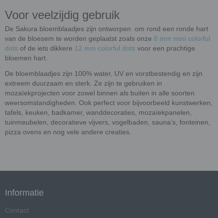
Voor veelzijdig gebruik
De Sakura bloemblaadjes zijn ontworpen om rond een ronde hart
van de bloesem te worden geplaatst zoals onze
8 mm mini colorful
dots
of de iets dikkere
12 mm colorful dots
voor een prachtige
bloemen hart.
De bloemblaadjes zijn 100% water, UV en vorstbestendig en zijn
extreem duurzaam en sterk. Ze zijn te gebruiken in
mozaïekprojecten voor zowel binnen als buiten in alle soorten
weersomstandigheden. Ook perfect voor bijvoorbeeld kunstwerken,
tafels, keuken, badkamer, wanddecoraties, mozaïekpanelen,
tuinmeubelen, decoratieve vijvers, vogelbaden, sauna’s, fonteinen,
pizza ovens en nog vele andere creaties.
Informatie
Contact