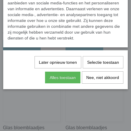
aanbieden van sociale media-functies en het personaliseren
van informatie en advertenties. Daarnaast verlenen we onze
Glas bloemblaadjes
Glas bloemblaadjes
sociale media-, advertentie- en analysepartners toegang tot
Sakura parelmoer -
Sakura - wit; 50 gram
informatie over hoe u onze site gebruikt. Zij kunnen deze
magenta; 50 gram
informatie gebruiken in combinatie met andere gegevens die
zij mogelijk hebben verzameld door uw gebruik van hun
€ 2,27
€ 1,74
diensten of die u hen hebt verstrekt.
In winkelwagen
In winkelwagen
Later opnieuw tonen
Selectie toestaan
Alles toestaan
Nee, niet akkoord
Glas bloemblaadjes
Glas bloemblaadjes