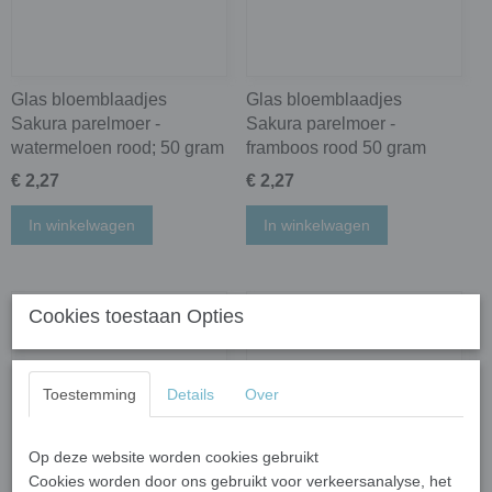
Glas bloemblaadjes
Glas bloemblaadjes
Sakura parelmoer -
Sakura parelmoer -
watermeloen rood; 50 gram
framboos rood 50 gram
€ 2,27
€ 2,27
In winkelwagen
In winkelwagen
Cookies toestaan Opties
Toestemming
Details
Over
Op deze website worden cookies gebruikt
Cookies worden door ons gebruikt voor verkeersanalyse, het