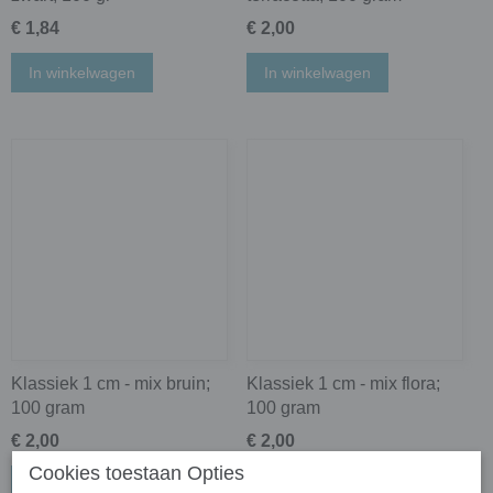
€ 1,84
€ 2,00
In winkelwagen
In winkelwagen
Klassiek 1 cm - mix bruin;
Klassiek 1 cm - mix flora;
100 gram
100 gram
€ 2,00
€ 2,00
Cookies toestaan Opties
In winkelwagen
In winkelwagen