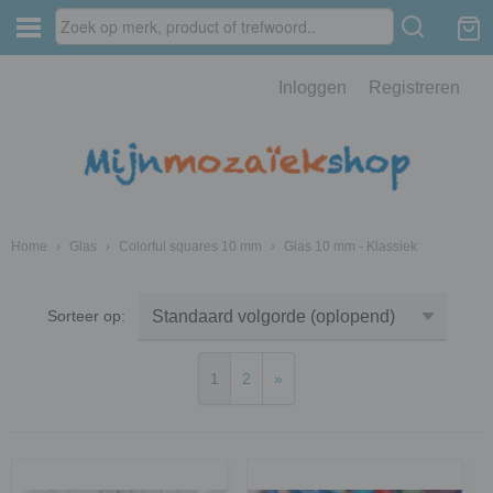
Inloggen
Registreren
Home
›
Glas
›
Colorful squares 10 mm
›
Glas 10 mm - Klassiek
Sorteer op:
1
2
»