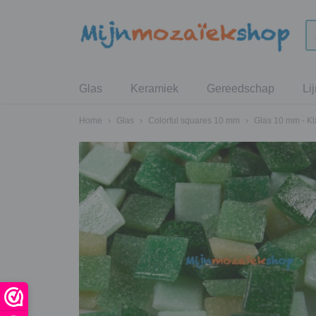
Glas
Keramiek
Gereedschap
Li
Home
›
Glas
›
Colorful squares 10 mm
›
Glas 10 mm - Kl