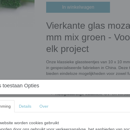
In winkelwagen
Vierkante glas moza
mm mix groen - Voor 
elk project
Onze klassieke glassteentjes van 10 x 10 mm
in gespecialiseerde fabrieken in China. Deze 
bieden eindeloze mogelijkheden voor zowel fu
Waarom kiezen voor onze klassieke 
 toestaan Opties
Hoogwaardige kwaliteit
: UV- en vorstb
buitentoepassingen.
mming
Details
Over
Gemakkelijk te verwerken
: Eenvoudig 
maximale flexibiliteit in ontwerp.
Veelzijdig gebruik
: Geschikt voor mur
ebsite worden cookies gebruikt
meer. Ook ideaal voor architectuur en c
orden door ons gebruikt voor verkeersanalyse, het aanbieden van soc