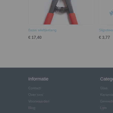
Basis wieltjestang
Slijpsteen
€ 17,40
€ 3,77
Informatie
Categ
Contact
Glas
Over ons
Kerami
Voorwaarden
Gereed
Blog
Lijm