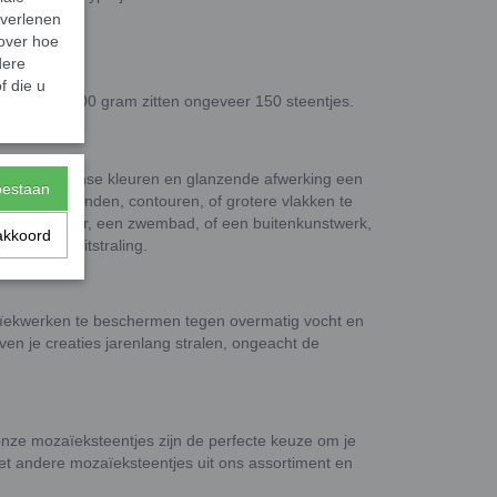
 verlenen
 over hoe
dere
 dik.
f die u
eleverd. In 100 gram zitten ongeveer 150 steentjes.
et hun intense kleuren en glanzende afwerking een
toestaan
ruik ze om randen, contouren, of grotere vlakken te
r je interieur, een zwembad, of een buitenkunstwerk,
akkoord
 elegante uitstraling.
zaïekwerken te beschermen tegen overmatig vocht en
ven je creaties jarenlang stralen, ongeacht de
 onze mozaïeksteentjes zijn de perfecte keuze om je
et andere mozaïeksteentjes uit ons assortiment en