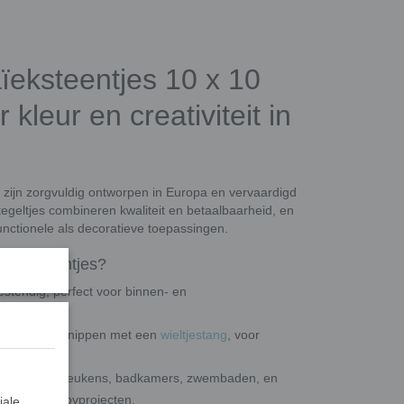
ïeksteentjes 10 x 10
kleur en creativiteit in
 zijn zorgvuldig ontworpen in Europa en vervaardigd
tegeltjes combineren kwaliteit en betaalbaarheid, en
nctionele als decoratieve toepassingen.
glassteentjes?
estendig, perfect voor binnen- en
op maat te knippen met een
wieltjestang
, voor
en, vloeren, keukens, badkamers, zwembaden, en
reatieve hobbyprojecten.
iale