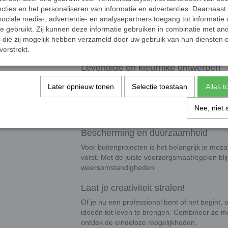
cties en het personaliseren van informatie en advertenties. Daarnaast
Afmetingen
ociale media-, advertentie- en analysepartners toegang tot informatie
te gebruikt. Zij kunnen deze informatie gebruiken in combinatie met an
Afmetingen
: 10 x 10 mm groot en 4 mm
die zij mogelijk hebben verzameld door uw gebruik van hun diensten o
Presentatie
: De steentjes worden los g
verstrekt.
Levendige en kleurrijke ontwerpen
De klassieke glas mozaïeksteentjes voegen m
Later opnieuw tonen
Selectie toestaan
Alles 
levendige uitstraling toe aan elk project. Geb
accentueren. Of je nu een mozaïek maakt voo
Nee, niet 
deze tegeltjes geven je creaties een unieke en
Bescherming en duurzaamheid
Voor buitenprojecten is het belangrijk je mo
vorst. Met de juiste voorzorgsmaatregelen blij
weersomstandigheden.
Laat je creativiteit stralen!
Of je nu een professional bent of net begint,
ideeën tot leven te brengen. Combineer ze m
ontdek de eindeloze mogelijkheden.