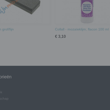
 grof/fijn
Collall - mozaïeklijm; flacon 100 ml
€ 3,10
orieën
ek
schap