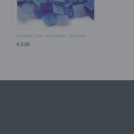
Klassiek 1 cm - mix blauw; 100 gram
€ 2,00