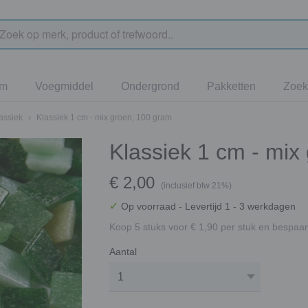
jm
Voegmiddel
Ondergrond
Pakketten
Zoek
assiek
›
Klassiek 1 cm - mix groen; 100 gram
Klassiek 1 cm - mix
€ 2,00
(inclusief btw 21%)
✓
Op voorraad
- Levertijd 1 - 3 werkdagen
Koop 5 stuks voor € 1,90 per stuk en bespaar
Aantal