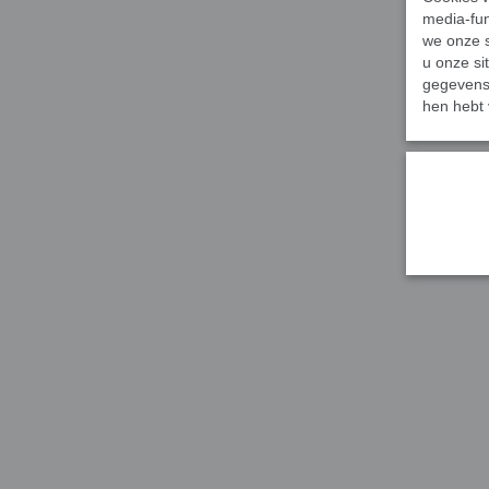
media-fun
we onze s
u onze si
gegevens 
hen hebt 