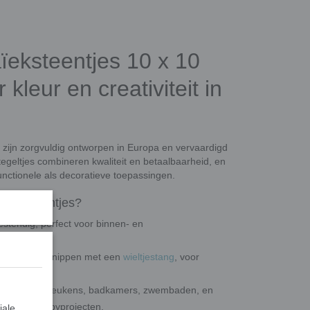
ïeksteentjes 10 x 10
kleur en creativiteit in
 zijn zorgvuldig ontworpen in Europa en vervaardigd
tegeltjes combineren kwaliteit en betaalbaarheid, en
nctionele als decoratieve toepassingen.
glassteentjes?
estendig, perfect voor binnen- en
op maat te knippen met een
wieltjestang
, voor
en, vloeren, keukens, badkamers, zwembaden, en
reatieve hobbyprojecten.
iale