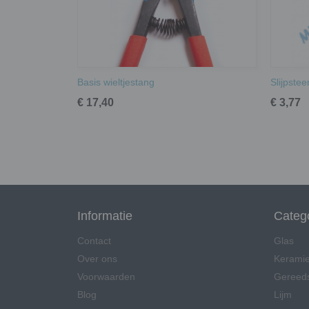
Basis wieltjestang
Slijpsteen
€ 17,40
€ 3,77
Informatie
Categ
Contact
Glas
Over ons
Kerami
Voorwaarden
Gereed
Blog
Lijm