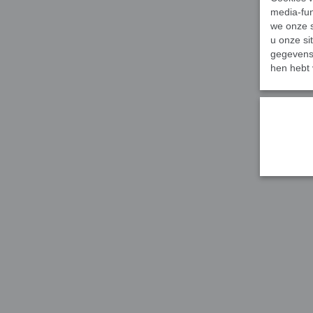
media-fun
we onze s
u onze si
gegevens 
hen hebt 