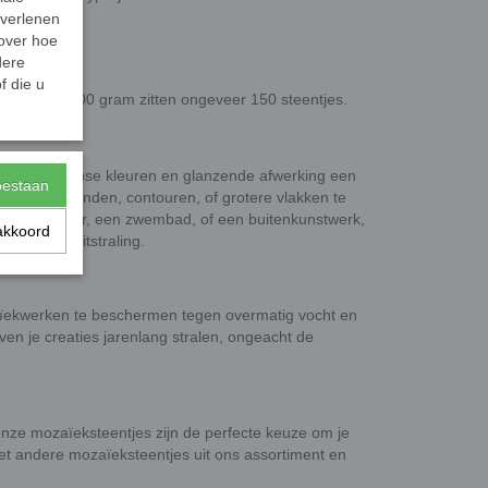
 verlenen
 over hoe
dere
 dik.
f die u
eleverd. In 100 gram zitten ongeveer 150 steentjes.
et hun intense kleuren en glanzende afwerking een
toestaan
ruik ze om randen, contouren, of grotere vlakken te
r je interieur, een zwembad, of een buitenkunstwerk,
akkoord
 elegante uitstraling.
zaïekwerken te beschermen tegen overmatig vocht en
ven je creaties jarenlang stralen, ongeacht de
 onze mozaïeksteentjes zijn de perfecte keuze om je
et andere mozaïeksteentjes uit ons assortiment en