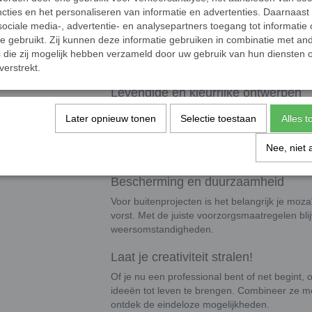
cties en het personaliseren van informatie en advertenties. Daarnaast
Afmetingen
ociale media-, advertentie- en analysepartners toegang tot informatie
te gebruikt. Zij kunnen deze informatie gebruiken in combinatie met an
Afmetingen
: 10 x 10 mm groot en 4 mm
die zij mogelijk hebben verzameld door uw gebruik van hun diensten o
Presentatie
: De steentjes worden los g
verstrekt.
Levendige en kleurrijke ontwerpen
De klassieke glas mozaïeksteentjes voegen m
Later opnieuw tonen
Selectie toestaan
Alles 
levendige uitstraling toe aan elk project. Geb
accentueren. Of je nu een mozaïek maakt voo
Nee, niet 
deze tegeltjes geven je creaties een unieke en
Bescherming en duurzaamheid
Voor buitenprojecten is het belangrijk je mo
vorst. Met de juiste voorzorgsmaatregelen blij
weersomstandigheden.
Laat je creativiteit stralen!
Of je nu een professional bent of net begint,
ideeën tot leven te brengen. Combineer ze m
ontdek de eindeloze mogelijkheden.