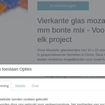
In winkelwagen
Vierkante glas moza
mm bonte mix - Voor 
elk project
Onze klassieke glassteentjes van 10 x 10 mm
in gespecialiseerde fabrieken in China. Deze 
bieden eindeloze mogelijkheden voor zowel fu
Waarom kiezen voor onze klassieke 
 toestaan Opties
Hoogwaardige kwaliteit
: UV- en vorstb
buitentoepassingen.
mming
Details
Over
Gemakkelijk te verwerken
: Eenvoudig 
maximale flexibiliteit in ontwerp.
Veelzijdig gebruik
: Geschikt voor mur
ebsite worden cookies gebruikt
meer. Ook ideaal voor architectuur en c
orden door ons gebruikt voor verkeersanalyse, het aanbieden van soc