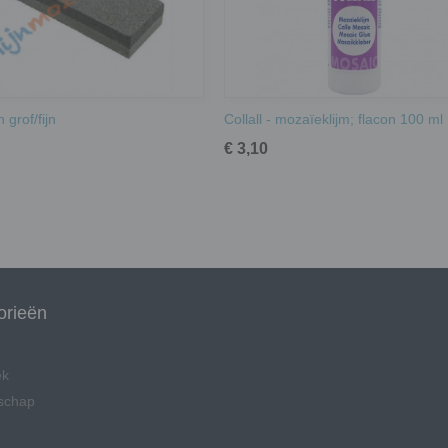
 grof/fijn
Collall - mozaïeklijm; flacon 100 ml
€ 3,10
orieën
ek
schap