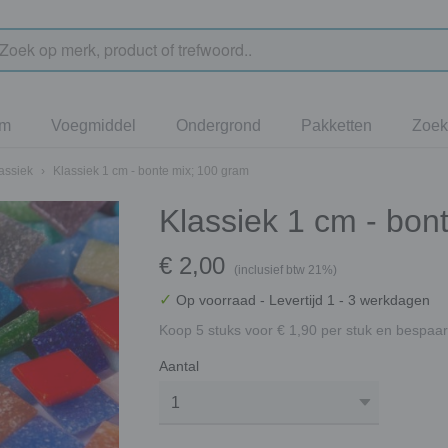
jm
Voegmiddel
Ondergrond
Pakketten
Zoek
assiek
›
Klassiek 1 cm - bonte mix; 100 gram
Klassiek 1 cm - bon
€ 2,00
(inclusief btw 21%)
✓
Op voorraad
- Levertijd 1 - 3 werkdagen
Koop 5 stuks voor € 1,90 per stuk en bespaar
Aantal