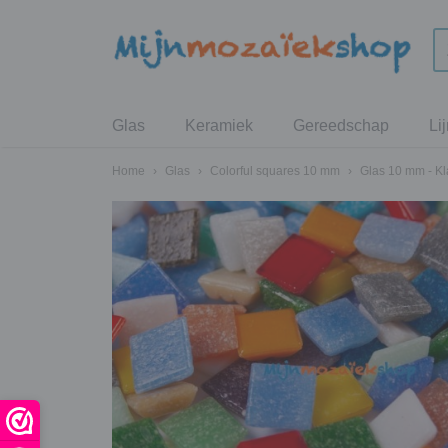
Glas
Keramiek
Gereedschap
Li
Home
›
Glas
›
Colorful squares 10 mm
›
Glas 10 mm - Kl