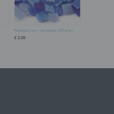
Klassiek 1 cm - mix blauw; 100 gram
€ 2,00