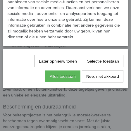
aanbieden van sociale media-functies en het personaliseren
badkamers, zwembaden, en meer. Ook ideaal voor
van informatie en advertenties. Daarnaast verlenen we onze
architectuur en creatieve hobbyprojecten.
sociale media-, advertentie- en analysepartners toegang tot
informatie over hoe u onze site gebruikt. Zij kunnen deze
Afmetingen
informatie gebruiken in combinatie met andere gegevens die
zij mogelijk hebben verzameld door uw gebruik van hun
Afmetingen
: 10 x 10 mm groot en 4 mm dik.
diensten of die u hen hebt verstrekt.
Presentatie
: De steentjes worden los geleverd. In 50 gram
zitten ongeveer 75 steentjes.
Levendige en kleurrijke ontwerpen
Later opnieuw tonen
Selectie toestaan
De klassieke glas mozaïeksteentjes voegen met hun intense
kleuren en glanzende afwerking een levendige uitstraling toe aan
Alles toestaan
Nee, niet akkoord
elk project. Gebruik ze om randen, contouren, of grotere vlakken te
accentueren. Of je nu een mozaïek maakt voor je interieur, een
zwembad, of een buitenkunstwerk, deze tegeltjes geven je creaties
een unieke en elegante uitstraling.
Bescherming en duurzaamheid
Voor buitenprojecten is het belangrijk je mozaïekwerken te
beschermen tegen overmatig vocht en vorst. Met de juiste
voorzorgsmaatregelen blijven je creaties jarenlang stralen,