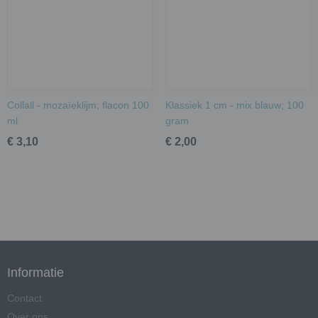
Collall - mozaïeklijm; flacon 100
Klassiek 1 cm - mix blauw; 100
ml
gram
€ 3,10
€ 2,00
Informatie
Contact
Over ons