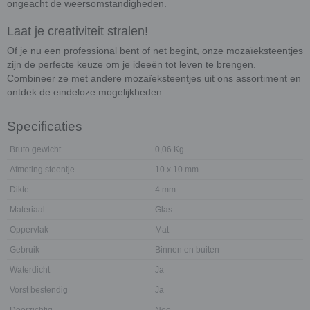
ongeacht de weersomstandigheden.
Laat je creativiteit stralen!
Of je nu een professional bent of net begint, onze mozaïeksteentjes
zijn de perfecte keuze om je ideeën tot leven te brengen.
Combineer ze met andere mozaïeksteentjes uit ons assortiment en
ontdek de eindeloze mogelijkheden.
Specificaties
Bruto gewicht
0,06 Kg
Afmeting steentje
10 x 10 mm
Dikte
4 mm
Materiaal
Glas
Oppervlak
Mat
Gebruik
Binnen en buiten
Waterdicht
Ja
Vorst bestendig
Ja