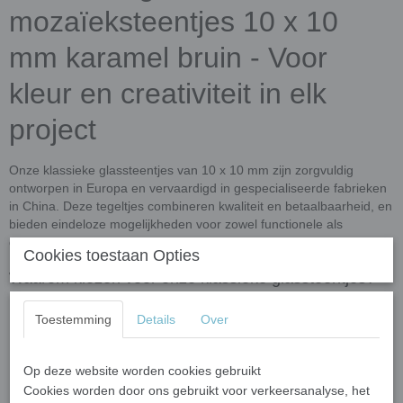
mozaïeksteentjes 10 x 10
mm karamel bruin - Voor
kleur en creativiteit in elk
project
Onze klassieke glassteentjes van 10 x 10 mm zijn zorgvuldig
ontworpen in Europa en vervaardigd in gespecialiseerde fabrieken
in China. Deze tegeltjes combineren kwaliteit en betaalbaarheid, en
bieden eindeloze mogelijkheden voor zowel functionele als
decoratieve toepassingen.
Cookies toestaan Opties
Waarom kiezen voor onze klassieke glassteentjes?
Hoogwaardige kwaliteit
: UV- en vorstbestendig, perfect voor
Toestemming
Details
Over
binnen- en buitentoepassingen.
Gemakkelijk te verwerken
: Eenvoudig op maat te knippen
met een
wieltjestang
, voor maximale flexibiliteit in ontwerp.
Op deze website worden cookies gebruikt
Cookies worden door ons gebruikt voor verkeersanalyse, het
Veelzijdig gebruik
: Geschikt voor muren, vloeren, keukens,