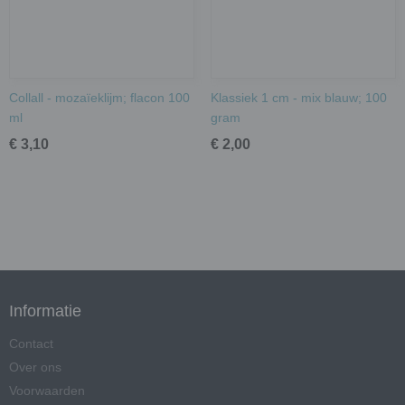
Collall - mozaïeklijm; flacon 100
Klassiek 1 cm - mix blauw; 100
ml
gram
€ 3,10
€ 2,00
Informatie
Contact
Over ons
Voorwaarden