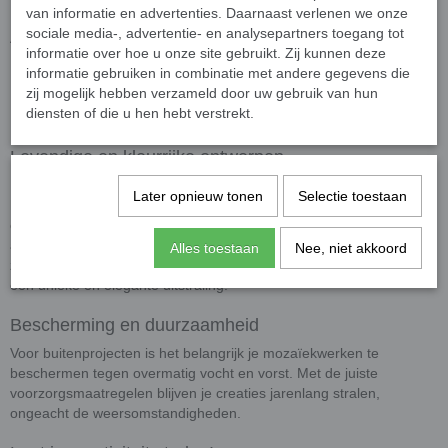
van informatie en advertenties. Daarnaast verlenen we onze
sociale media-, advertentie- en analysepartners toegang tot
Afmetingen
informatie over hoe u onze site gebruikt. Zij kunnen deze
Afmetingen
: 10 x 10 mm groot en 4 mm dik.
informatie gebruiken in combinatie met andere gegevens die
Presentatie
: De steentjes worden los geleverd. In 50 gram
zij mogelijk hebben verzameld door uw gebruik van hun
diensten of die u hen hebt verstrekt.
zitten ongeveer 75 steentjes.
Levendige en kleurrijke ontwerpen
De klassieke glas mozaïeksteentjes voegen met hun intense
Later opnieuw tonen
Selectie toestaan
kleuren en glanzende afwerking een levendige uitstraling toe aan
elk project. Gebruik ze om randen, contouren, of grotere vlakken te
accentueren. Of je nu een mozaïek maakt voor je interieur, een
Alles toestaan
Nee, niet akkoord
zwembad, of een buitenkunstwerk, deze tegeltjes geven je creaties
een unieke en elegante uitstraling.
Bescherming en duurzaamheid
Voor buitenprojecten is het belangrijk je mozaïekwerken te
beschermen tegen overmatig vocht en vorst. Met de juiste
voorzorgsmaatregelen blijven je creaties jarenlang stralen,
ongeacht de weersomstandigheden.