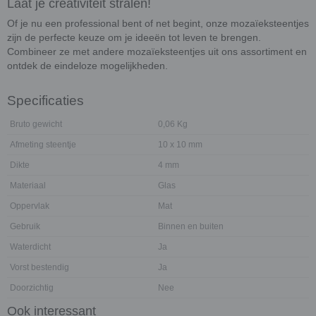
Laat je creativiteit stralen!
Of je nu een professional bent of net begint, onze mozaïeksteentjes
zijn de perfecte keuze om je ideeën tot leven te brengen.
Combineer ze met andere mozaïeksteentjes uit ons assortiment en
ontdek de eindeloze mogelijkheden.
Specificaties
Bruto gewicht
0,06 Kg
Afmeting steentje
10 x 10 mm
Dikte
4 mm
Materiaal
Glas
Oppervlak
Mat
Gebruik
Binnen en buiten
Waterdicht
Ja
Vorst bestendig
Ja
Doorzichtig
Nee
Ook interessant