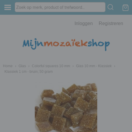
Inloggen
Registreren
Home
›
Glas
›
Colorful squares 10 mm
›
Glas 10 mm - Klassiek
›
Klassiek 1 cm - bruin; 50 gram