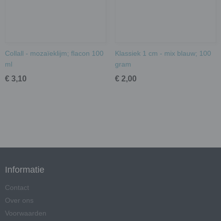
Collall - mozaïeklijm; flacon 100
Klassiek 1 cm - mix blauw; 100
ml
gram
€ 3,10
€ 2,00
Informatie
Contact
Over ons
Voorwaarden