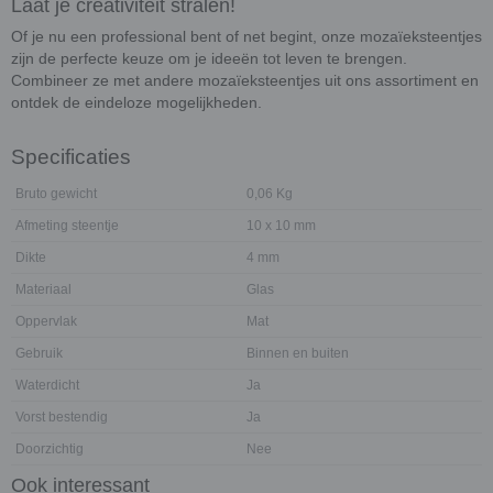
Laat je creativiteit stralen!
Of je nu een professional bent of net begint, onze mozaïeksteentjes
zijn de perfecte keuze om je ideeën tot leven te brengen.
Combineer ze met andere mozaïeksteentjes uit ons assortiment en
ontdek de eindeloze mogelijkheden.
Specificaties
Bruto gewicht
0,06 Kg
Afmeting steentje
10 x 10 mm
Dikte
4 mm
Materiaal
Glas
Oppervlak
Mat
Gebruik
Binnen en buiten
Waterdicht
Ja
Vorst bestendig
Ja
Doorzichtig
Nee
Ook interessant