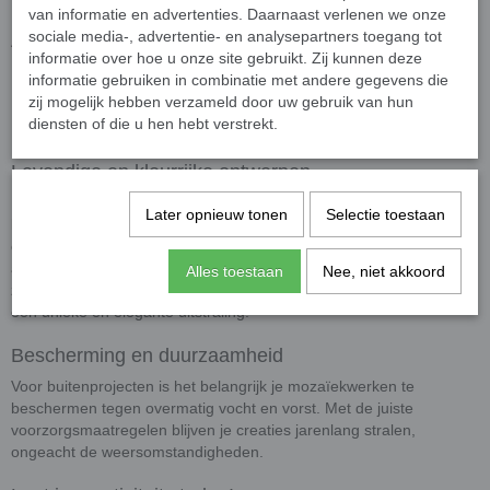
van informatie en advertenties. Daarnaast verlenen we onze
sociale media-, advertentie- en analysepartners toegang tot
Afmetingen
informatie over hoe u onze site gebruikt. Zij kunnen deze
Afmetingen
: 10 x 10 mm groot en 4 mm dik.
informatie gebruiken in combinatie met andere gegevens die
Presentatie
: De steentjes worden los geleverd. In 50 gram
zij mogelijk hebben verzameld door uw gebruik van hun
diensten of die u hen hebt verstrekt.
zitten ongeveer 75 steentjes.
Levendige en kleurrijke ontwerpen
De klassieke glas mozaïeksteentjes voegen met hun intense
Later opnieuw tonen
Selectie toestaan
kleuren en glanzende afwerking een levendige uitstraling toe aan
elk project. Gebruik ze om randen, contouren, of grotere vlakken te
accentueren. Of je nu een mozaïek maakt voor je interieur, een
Alles toestaan
Nee, niet akkoord
zwembad, of een buitenkunstwerk, deze tegeltjes geven je creaties
een unieke en elegante uitstraling.
Bescherming en duurzaamheid
Voor buitenprojecten is het belangrijk je mozaïekwerken te
beschermen tegen overmatig vocht en vorst. Met de juiste
voorzorgsmaatregelen blijven je creaties jarenlang stralen,
ongeacht de weersomstandigheden.