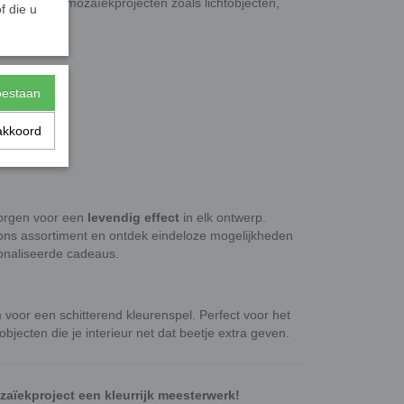
ransparante mozaïekprojecten zoals lichtobjecten,
f die u
toestaan
stuks
akkoord
tinten
zorgen voor een
levendig effect
in elk ontwerp.
ons assortiment en ontdek eindeloze mogelijkheden
onaliseerde cadeaus.
m voor een schitterend kleurenspel. Perfect voor het
ecten die je interieur net dat beetje extra geven.
ïekproject een kleurrijk meesterwerk!