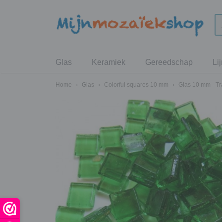
Glas
Keramiek
Gereedschap
Li
Home
›
Glas
›
Colorful squares 10 mm
›
Glas 10 mm - T