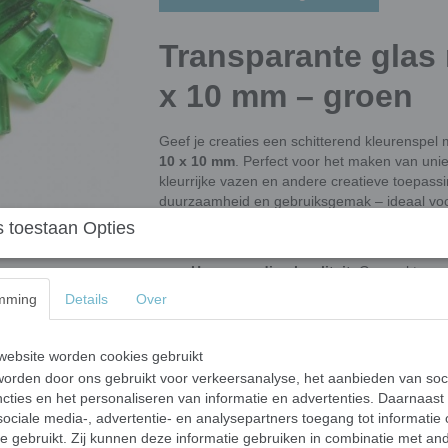
Transparante glas
x 10 mm – groen
Geef je creaties een schitterend kleurenspel
10 x 10 mm
. Perfect voor het maken van uni
kleurrijke vazen en andere creatieve toepass
duurzaamheid en gebruiksgemak – ideaal voo
 toestaan Opties
Waarom kiezen voor deze
Hoogwaardige kwaliteit
: Gemaakt van
vorstbestendig
is. Geschikt voor binnen
mming
Details
Over
Gemakkelijk te verwerken
: De steentje
waardoor je volledige ontwerpvrijheid he
ebsite worden cookies gebruikt
orden door ons gebruikt voor verkeersanalyse, het aanbieden van soc
Dubbel vlak oppervlak
: Plat aan beide
cties en het personaliseren van informatie en advertenties. Daarnaast
lichtdoorlating.
ociale media-, advertentie- en analysepartners toegang tot informatie
te gebruikt. Zij kunnen deze informatie gebruiken in combinatie met an