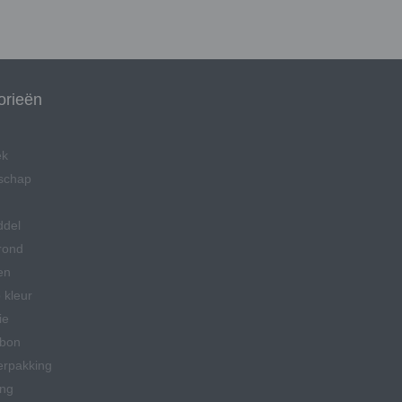
orieën
ek
schap
ddel
rond
en
 kleur
ie
bon
erpakking
ing