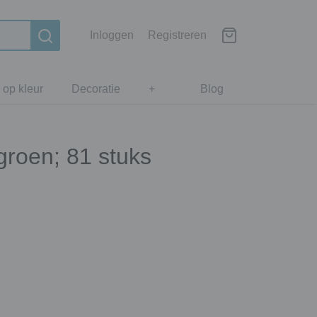
Inloggen
Registreren
 op kleur
Decoratie
+
Blog
groen; 81 stuks