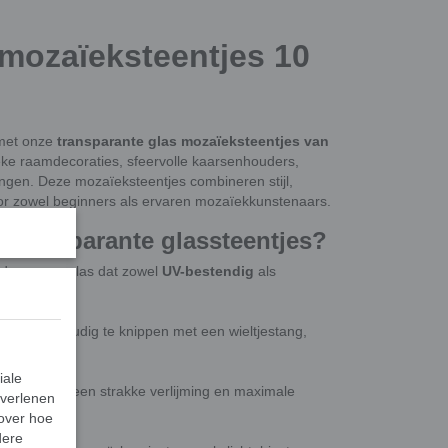
 mozaïeksteentjes 10
 met onze
transparante glas mozaïeksteentjes van
eke raamdecoraties, sfeervolle kaarsenhouders,
ingen. Deze mozaïeksteentjes combineren stijl,
r zowel beginners als ervaren mozaïekkunstenaars.
 transparante glassteentjes?
 duurzaam glas dat zowel
UV-bestendig
als
 én buiten.
s zijn eenvoudig te knippen met een wieltjestang,
bt.
iale
 zijden voor een strakke verlijming en maximale
 verlenen
 over hoe
dere