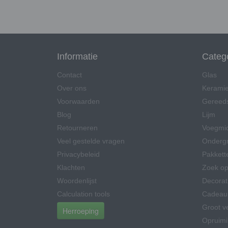
Informatie
Categ
Contact
Glas
Over ons
Kerami
Voorwaarden
Gereed
Blog
Lijm
Retourneren
Voegmi
Veel gestelde vragen
Onderg
Privacybeleid
Pakkett
Klachten
Zoek op
Woordenlijst
Decorat
Calculation tools
Cadeau
Groot v
Herroeping
Opruim