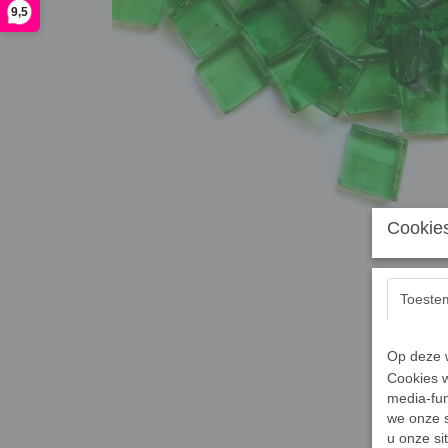
9,5
Cookies
Toeste
Op deze w
Cookies w
media-fun
we onze s
u onze si