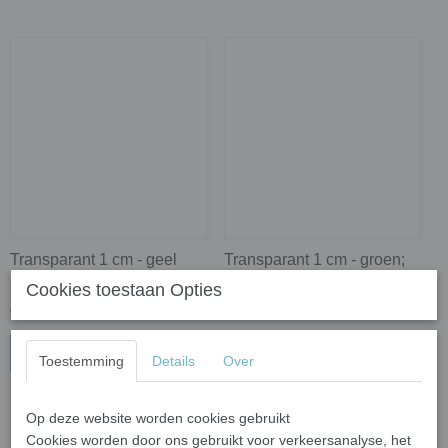
Transparant 1 cm - geel
Transparant 1 cm - groen;
parelmoer; 81 stuks
81 stuks
Cookies toestaan Opties
€ 3,87
€ 2,77
In winkelwagen
In winkelwagen
Toestemming
Details
Over
Op deze website worden cookies gebruikt
Cookies worden door ons gebruikt voor verkeersanalyse, het