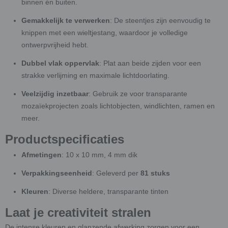
binnen én buiten.
Gemakkelijk te verwerken
: De steentjes zijn eenvoudig te
knippen met een wieltjestang, waardoor je volledige
ontwerpvrijheid hebt.
Dubbel vlak oppervlak
: Plat aan beide zijden voor een
strakke verlijming en maximale lichtdoorlating.
Veelzijdig inzetbaar
: Gebruik ze voor transparante
mozaïekprojecten zoals lichtobjecten, windlichten, ramen en
meer.
Productspecificaties
Afmetingen
: 10 x 10 mm, 4 mm dik
Verpakkingseenheid
: Geleverd per
81 stuks
Kleuren
: Diverse heldere, transparante tinten
Laat je creativiteit stralen
De intense kleuren en glanzende afwerking zorgen voor een