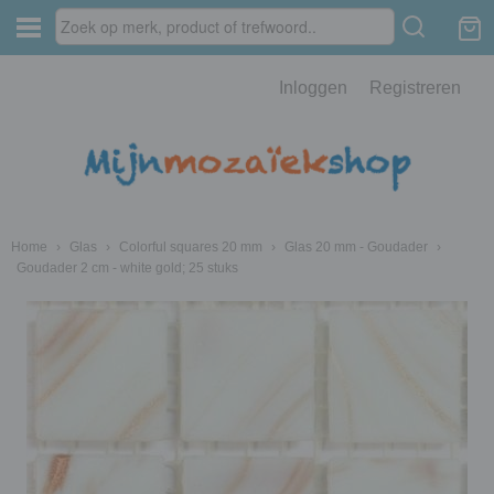
Inloggen
Registreren
Home
›
Glas
›
Colorful squares 20 mm
›
Glas 20 mm - Goudader
›
Goudader 2 cm - white gold; 25 stuks