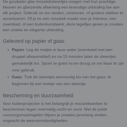
De goudader glas mozaïeksteentjes voegen met hun prachtige
kleuren en glanzende afwerking een levendige uitstraling toe aan
elk project. Gebruik ze om randen, contouren, of grotere vlakken te
accentueren. Of je nu een mozaïek maakt voor je interieur, een
zwembad, of een buitenkunstwerk, deze tegeltjes geven je creaties
een unieke en elegante uitstraling.
Geleverd op papier of gaas
Papier
: Leg de matjes in lauw water (eventueel met een
druppel afwasmiddel) en na 15 minuten laten de steentjes
gemakkelijk los. Spoel ze goed na en droog ze om klaar te zijn
voor gebruik.
Gaas
: Trek de steentjes eenvoudig los van het gaas, te
beginnen bij een hoekje van een steentje.
Bescherming en duurzaamheid
Voor buitenprojecten is het belangrijk je mozaïekwerken te
beschermen tegen overmatig vocht en vorst. Met de juiste
voorzorgsmaatregelen blijven je creaties jarenlang stralen,
ongeacht de weersomstandigheden.