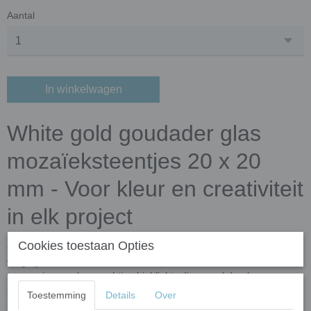
Aantal
In winkelwagen
White gold goudader glas
mozaïeksteentjes 20 x 20
mm - Voor kleur en creativiteit
in elk project
Cookies toestaan Opties
Goldlink Aventurine, onze goudader collectie (goldlink) is
vergelijkbaar met onze
klassiek
en
parelmoer
collecties met de
toevoeging van koperachtige highlights die overal doorheen
stromen. Aventurijn wordt toegevoegd aan het gesmolten glas om
Toestemming
Details
Over
rijke metaalachtige highlights en het uiterlijk van een halfedelsteen