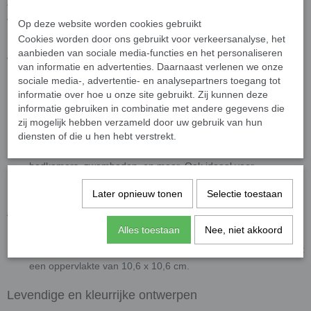
toe te voegen. Transparantie varieert van kleur tot kleur en er is
variatie per steentje dat leven en levendigheid verleent aan
Op deze website worden cookies gebruikt
mozaïekcreaties.
Cookies worden door ons gebruikt voor verkeersanalyse, het
aanbieden van sociale media-functies en het personaliseren
Waarom kiezen voor onze goudader glassteentjes?
van informatie en advertenties. Daarnaast verlenen we onze
sociale media-, advertentie- en analysepartners toegang tot
Hoogwaardige kwaliteit
: UV- en vorstbestendig, perfect voor
informatie over hoe u onze site gebruikt. Zij kunnen deze
binnen- en buitentoepassingen.
informatie gebruiken in combinatie met andere gegevens die
Gemakkelijk te verwerken
: Eenvoudig op maat te knippen
zij mogelijk hebben verzameld door uw gebruik van hun
met een
wieltjestang
, voor maximale flexibiliteit in ontwerp.
diensten of die u hen hebt verstrekt.
Veelzijdig gebruik
: Geschikt voor muren, vloeren, keukens,
badkamers, zwembaden, en meer. Ook ideaal voor
architectuur en creatieve hobbyprojecten.
Later opnieuw tonen
Selectie toestaan
Afmetingen
Alles toestaan
Nee, niet akkoord
Afmetingen
: 20 x 20 mm groot en 4 mm dik.
Presentatie
: Geleverd op papier of gaas per 25 steentjes, met
een oppervlakte van 10,6 x 10,6 cm.
Levendige en kleurrijke ontwerpen