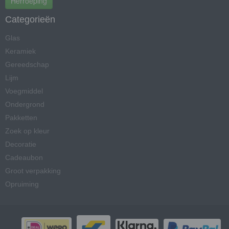
Herroeping
Categorieën
Glas
Keramiek
Gereedschap
Lijm
Voegmiddel
Ondergrond
Pakketten
Zoek op kleur
Decoratie
Cadeaubon
Groot verpakking
Opruiming