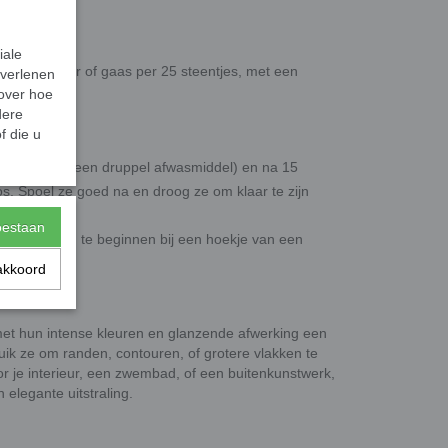
 dik.
iale
erd op papier of gaas per 25 steentjes, met een
 verlenen
 over hoe
dere
f die u
ventueel met een druppel afwasmiddel) en na 15
os. Spoel ze goed na en droog ze om klaar te zijn
toestaan
van het gaas, te beginnen bij een hoekje van een
akkoord
et hun intense kleuren en glanzende afwerking een
ruik ze om randen, contouren, of grotere vlakken te
r je interieur, een zwembad, of een buitenkunstwerk,
 elegante uitstraling.