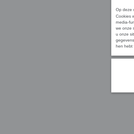
Op deze w
Cookies w
media-fun
we onze s
u onze si
gegevens 
hen hebt 