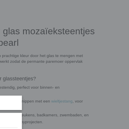
 glas mozaïeksteentjes
pearl
 prachtige kleur door het glas te mengen met
werkt zodat de permante paremoer oppervlak
 glassteentjes?
estendig, perfect voor binnen- en
op maat te knippen met een
wieltjestang
, voor
en, vloeren, keukens, badkamers, zwembaden, en
reatieve hobbyprojecten.