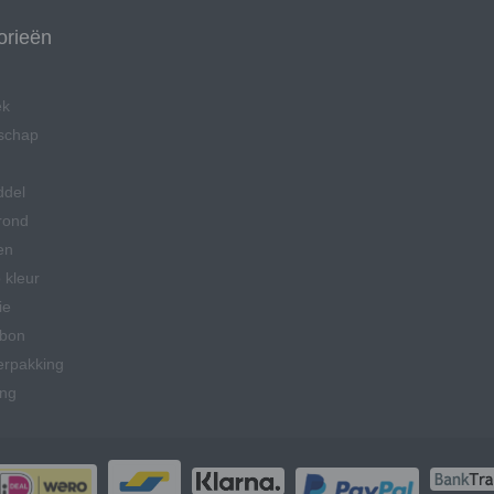
orieën
ek
schap
ddel
rond
en
 kleur
ie
bon
erpakking
ing