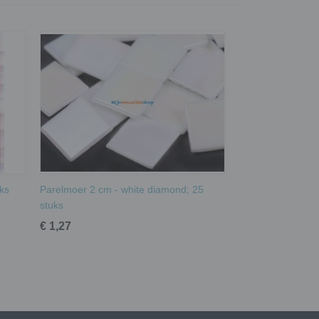
uks
Parelmoer 2 cm - white diamond; 25
stuks
€ 1,27