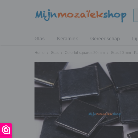
Glas
Keramiek
Gereedschap
Li
Home
›
Glas
›
Colorful squares 20 mm
›
Glas 20 mm - P