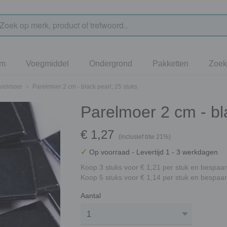
jm
Voegmiddel
Ondergrond
Pakketten
Zoek
arelmoer
›
Parelmoer 2 cm - black pearl; 25 stuks
Parelmoer 2 cm - bl
€ 1,27
(inclusief btw 21%)
✓
Op voorraad
- Levertijd 1 - 3 werkdagen
Koop 3 stuks voor € 1,21 per stuk en bespaar
Koop 5 stuks voor € 1,14 per stuk en bespaar
Aantal