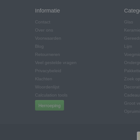
Informatie
Categ
Contact
Glas
Over ons
Kerami
Voorwaarden
Gereed
Blog
Lijm
Retourneren
Voegmi
Veel gestelde vragen
Onderg
Privacybeleid
Pakkett
Klachten
Zoek op
Woordenlijst
Decorat
Calculation tools
Cadeau
Groot v
Herroeping
Opruim