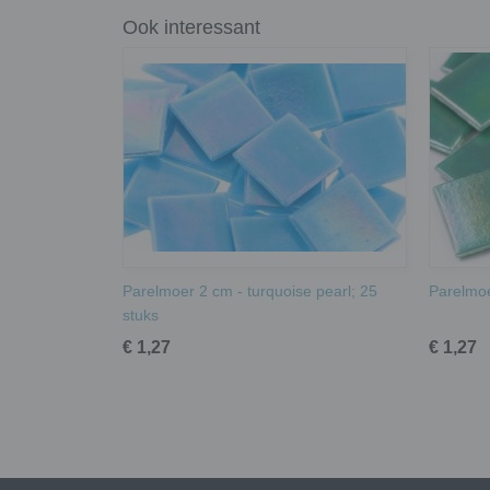
Ook interessant
Parelmoer 2 cm - turquoise pearl; 25
Parelmoe
stuks
€ 1,27
€ 1,27