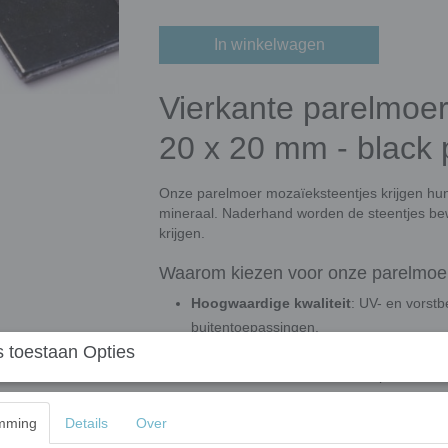
In winkelwagen
Vierkante parelmoer
20 x 20 mm - black 
Onze parelmoer mozaïeksteentjes krijgen hun
mineraal. Naderhand worden de steentjes be
krijgen.
Waarom kiezen voor onze parelmoer
Hoogwaardige kwaliteit
: UV- en vorstb
buitentoepassingen.
 toestaan Opties
Gemakkelijk te verwerken
: Eenvoudig 
maximale flexibiliteit in ontwerp.
Veelzijdig gebruik
: Geschikt voor mur
mming
Details
Over
meer. Ook ideaal voor architectuur en c