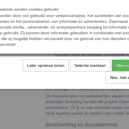
Afmetingen
ebsite worden cookies gebruikt
Afmetingen
: 20 x 20 mm groot en 4 mm
orden door ons gebruikt voor verkeersanalyse, het aanbieden van soc
Presentatie
: De steentjes worden gelev
cties en het personaliseren van informatie en advertenties. Daarnaast
ociale media-, advertentie- en analysepartners toegang tot informatie
oppervlakte van 10,6 x 10,6 cm.
te gebruikt. Zij kunnen deze informatie gebruiken in combinatie met an
die zij mogelijk hebben verzameld door uw gebruik van hun diensten o
Geleverd op papier of gaas
verstrekt.
Papier
: Leg de matjes in lauw water (e
minuten laten de steentjes gemakkelijk l
voor gebruik.
Later opnieuw tonen
Selectie toestaan
Alles 
Gaas
: Trek de steentjes eenvoudig los 
steentje.
Nee, niet 
Levendige en kleurrijke ontwerpen
De klassieke glas mozaïeksteentjes voegen m
levendige uitstraling toe aan elk project. Geb
accentueren. Of je nu een mozaïek maakt voo
deze tegeltjes geven je creaties een unieke en
Bescherming en duurzaamheid