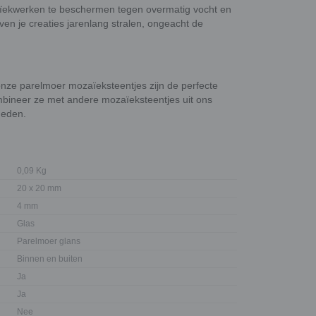
zaïekwerken te beschermen tegen overmatig vocht en
ven je creaties jarenlang stralen, ongeacht de
 onze parelmoer mozaïeksteentjes zijn de perfecte
mbineer ze met andere mozaïeksteentjes uit ons
heden.
0,09 Kg
20 x 20 mm
4 mm
Glas
Parelmoer glans
Binnen en buiten
Ja
Ja
Nee