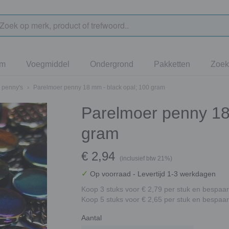
jm
Voegmiddel
Ondergrond
Pakketten
Zoek
 penny's
›
Parelmoer penny 18 mm - black opal; 100 gram
Parelmoer penny 18
gram
€ 2,94
(inclusief btw 21%)
✓
Op voorraad
- Levertijd 1-3 werkdagen
Koop 3 stuks voor € 2,79 per stuk en bespaar
Koop 5 stuks voor € 2,65 per stuk en bespaar
Aantal