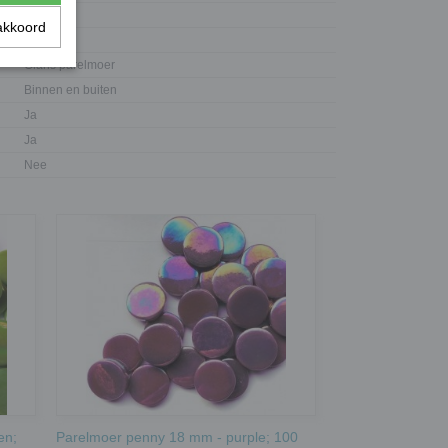
4 mm
akkoord
Glas
Glans parelmoer
Binnen en buiten
Ja
Ja
Nee
en;
Parelmoer penny 18 mm - purple; 100