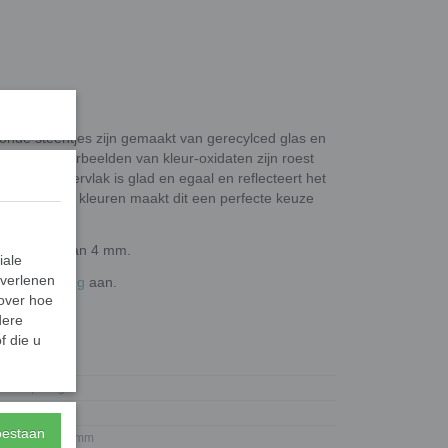
ronde steentjes zijn gemaakt van gerecylced glas en
xidaten. Voorbeelden van kleur-oxidaten zijn roest
). Het oppervlak is glad en egaal en reflecteert het
 selectie aan kleuren maakt dit een perfecte keuze
 een dikte van 4 mm.
iale
 verlenen
de
wieltjestang
aan.
 over hoe
dere
f die u
0,10 Kg
0,11 Kg
100 gram
toestaan
Rond 18 mm