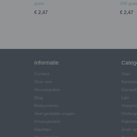
gram
100 gra
€ 2,47
€ 2,47
Informatie
Categ
Contact
Glas
Over ons
Kerami
Voorwaarden
Gereed
Blog
Lijm
Retourneren
Voegmi
Veel gestelde vragen
Onderg
Privacybeleid
Pakkett
Klachten
Zoek op