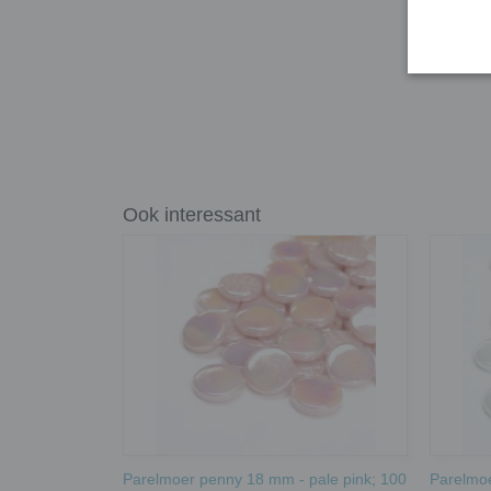
Ook interessant
Parelmoer penny 18 mm - pale pink; 100
Parelmoe