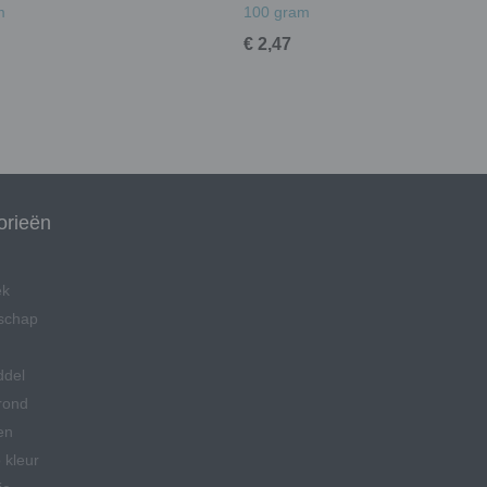
m
100 gram
€ 2,47
orieën
ek
schap
ddel
rond
en
 kleur