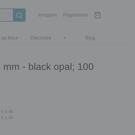
Inloggen
Registreren
 op kleur
Decoratie
+
Blog
 mm - black opal; 100
 € 0,45
 € 1,45