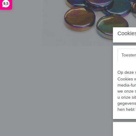
9,5
Cookies
Toeste
Op deze w
Cookies w
media-fun
we onze s
u onze si
gegevens 
hen hebt 