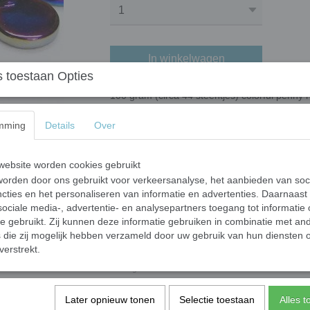
In winkelwagen
 toestaan Opties
100 gram (circa 44 steentjes) colorful penny 
gekleurd met natuurlijke mineralen en kleur-o
(geoxideerd ijzer) en patina (geoxideerd koper
mming
Details
Over
licht voor een levendige kleur. Door de brede
voor mozaïek.
ebsite worden cookies gebruikt
Een penny heeft een diameter van 18 mm en
orden door ons gebruikt voor verkeersanalyse, het aanbieden van soc
cties en het personaliseren van informatie en advertenties. Daarnaast
Voor het knippen van de steentjes raden wij 
ociale media-, advertentie- en analysepartners toegang tot informatie
te gebruikt. Zij kunnen deze informatie gebruiken in combinatie met an
Specificaties
die zij mogelijk hebben verzameld door uw gebruik van hun diensten o
verstrekt.
Netto gewicht
Bruto gewicht
Eenheid
Later opnieuw tonen
Selectie toestaan
Alles 
Afmeting steentje