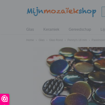
Glas
Keramiek
Gereedschap
Li
Home
›
Glas
›
Glas Rond
›
Penny's 18 mm
›
Parelmoer