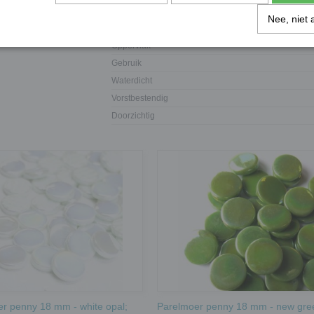
Dikte
Nee, niet 
Materiaal
Oppervlak
Gebruik
Waterdicht
Vorstbestendig
Doorzichtig
r penny 18 mm - white opal;
Parelmoer penny 18 mm - new gre