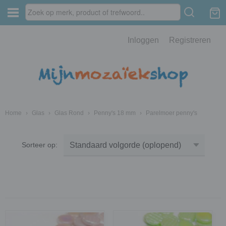
Inloggen
Registreren
Home
›
Glas
›
Glas Rond
›
Penny's 18 mm
›
Parelmoer penny's
Sorteer op: