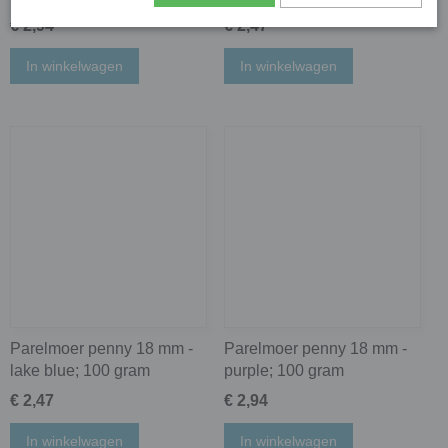
€ 2,94
€ 2,47
In winkelwagen
In winkelwagen
Parelmoer penny 18 mm -
Parelmoer penny 18 mm -
lake blue; 100 gram
purple; 100 gram
€ 2,47
€ 2,94
In winkelwagen
In winkelwagen