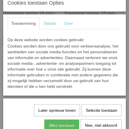
Cookies toestaan Opties
Parelmoer penny 18 mm -
Parelmoer penny 18 mm -
daffodil; 100 gram
white opal; 100 gram
Toestemming
Details
Over
€ 2,47
€ 2,47
Op deze website worden cookies gebruikt
In winkelwagen
In winkelwagen
Cookies worden door ons gebruikt voor verkeersanalyse, het
aanbieden van sociale media-functies en het personaliseren
van informatie en advertenties. Daarnaast verlenen we onze
sociale media-, advertentie- en analysepartners toegang tot
informatie over hoe u onze site gebruikt. Zij kunnen deze
informatie gebruiken in combinatie met andere gegevens die
zij mogelijk hebben verzameld door uw gebruik van hun
diensten of die u hen hebt verstrekt.
Later opnieuw tonen
Selectie toestaan
Parelmoer penny 18 mm -
Parelmoer penny 18 mm -
Alles toestaan
Nee, niet akkoord
black opal; 100 gram
lilac; 100 gram