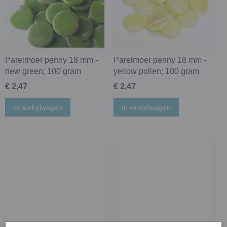
Parelmoer penny 18 mm -
Parelmoer penny 18 mm -
new green; 100 gram
yellow pollen; 100 gram
€ 2,47
€ 2,47
In winkelwagen
In winkelwagen