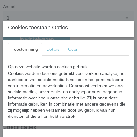
Aantal
Cookies toestaan Opties
In winkelwagen
Toestemming
Details
Over
100 gram (circa 44 steentjes) colorful penny ronde steentjes zijn
gemaakt van gerecylced glas en gekleurd met natuurlijke mineralen
Op deze website worden cookies gebruikt
en kleur-oxidaten. Voorbeelden van kleur-oxidaten zijn roest
Cookies worden door ons gebruikt voor verkeersanalyse, het
(geoxideerd ijzer) en patina (geoxideerd koper). Het oppervlak is
aanbieden van sociale media-functies en het personaliseren
glad en egaal en reflecteert het licht voor een levendige kleur. Door
van informatie en advertenties. Daarnaast verlenen we onze
de brede selectie aan kleuren maakt dit een perfecte keuze voor
sociale media-, advertentie- en analysepartners toegang tot
mozaïek.
informatie over hoe u onze site gebruikt. Zij kunnen deze
Een penny heeft een diameter van 18 mm en een dikte van 4 mm.
informatie gebruiken in combinatie met andere gegevens die
zij mogelijk hebben verzameld door uw gebruik van hun
Voor het knippen van de steentjes raden wij de
wieltjestang
aan.
diensten of die u hen hebt verstrekt.
Specificaties