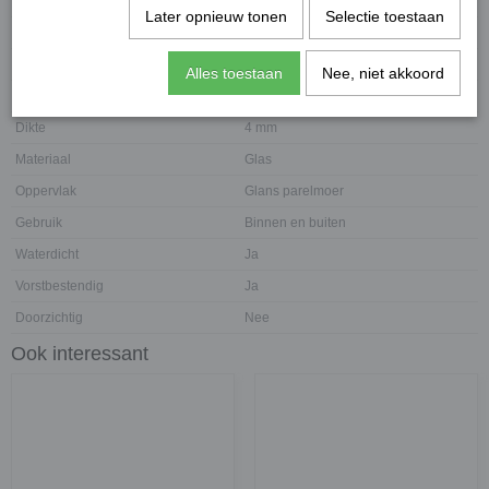
Netto gewicht
0,10 Kg
Later opnieuw tonen
Selectie toestaan
Bruto gewicht
0,11 Kg
Eenheid
100 gram
Alles toestaan
Nee, niet akkoord
Afmeting steentje
Rond 18 mm
Dikte
4 mm
Materiaal
Glas
Oppervlak
Glans parelmoer
Gebruik
Binnen en buiten
Waterdicht
Ja
Vorstbestendig
Ja
Doorzichtig
Nee
Ook interessant