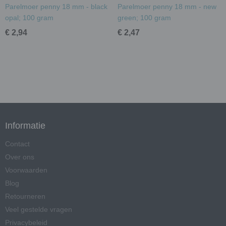
Parelmoer penny 18 mm - black
Parelmoer penny 18 mm - new
opal; 100 gram
green; 100 gram
€ 2,94
€ 2,47
Informatie
Contact
Over ons
Voorwaarden
Blog
Retourneren
Veel gestelde vragen
Privacybeleid