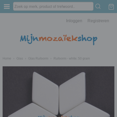
Inloggen
Registreren
Home
›
Glas
›
Glas Ruitvorm
›
Ruitvorm - white; 50 gram