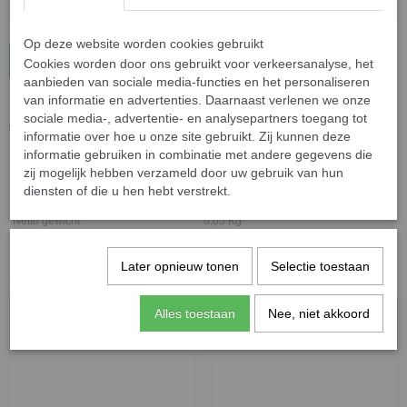
Op deze website worden cookies gebruikt
In winkelwagen
Cookies worden door ons gebruikt voor verkeersanalyse, het
aanbieden van sociale media-functies en het personaliseren
van informatie en advertenties. Daarnaast verlenen we onze
Fleurige ruitvormige steentjes. De steentjes hebben een afmeting
sociale media-, advertentie- en analysepartners toegang tot
van 12 x 19 mm en een dikte van 6 mm.
informatie over hoe u onze site gebruikt. Zij kunnen deze
In 50 gram zitten ongeveer 24 steentjes.
informatie gebruiken in combinatie met andere gegevens die
zij mogelijk hebben verzameld door uw gebruik van hun
Specificaties
diensten of die u hen hebt verstrekt.
Netto gewicht
0,05 Kg
Bruto gewicht
0,06 Kg
Later opnieuw tonen
Selectie toestaan
Ook interessant
Alles toestaan
Nee, niet akkoord