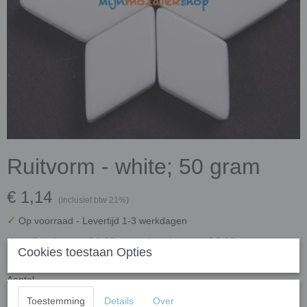
Ruitvorm - white; 50 gram
€ 1,14
(inclusief btw 21%)
✓
Op voorraad
- Levertijd 1-3 werkdagen
Koop 3 stuks voor € 1,08 per stuk en bespaar € 0,18
Cookies toestaan Opties
Koop 5 stuks voor € 1,03 per stuk en bespaar € 0,55
Aantal
Toestemming
Details
Over