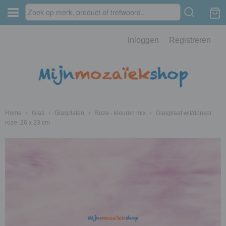
Inloggen
Registreren
Home
›
Glas
›
Glasplaten
›
Roze - kleuren mix
›
Glasplaat wit/donker
roze; 26 x 23 cm