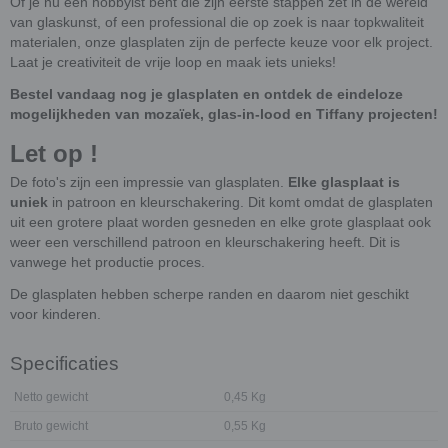
Of je nu een hobbyist bent die zijn eerste stappen zet in de wereld
van glaskunst, of een professional die op zoek is naar topkwaliteit
materialen, onze glasplaten zijn de perfecte keuze voor elk project.
Laat je creativiteit de vrije loop en maak iets unieks!
Bestel vandaag nog je glasplaten en ontdek de eindeloze
mogelijkheden van mozaïek, glas-in-lood en Tiffany projecten!
Let op !
De foto's zijn een impressie van glasplaten.
Elke glasplaat is
uniek
in patroon en kleurschakering. Dit komt omdat de glasplaten
uit een grotere plaat worden gesneden en elke grote glasplaat ook
weer een verschillend patroon en kleurschakering heeft. Dit is
vanwege het productie proces.
De glasplaten hebben scherpe randen en daarom niet geschikt
voor kinderen.
Specificaties
Netto gewicht
0,45 Kg
Bruto gewicht
0,55 Kg