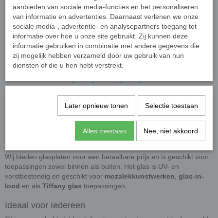
experimenteren met kleuren en patronen.
aanbieden van sociale media-functies en het personaliseren
van informatie en advertenties. Daarnaast verlenen we onze
Eenvoudig te Bewerken
sociale media-, advertentie- en analysepartners toegang tot
Deze glasplaten kunnen gemakkelijk worden geknipt en gesneden
informatie over hoe u onze site gebruikt. Zij kunnen deze
met speciaal gereedschap voor glas. Of je nu scherpe hoeken of
informatie gebruiken in combinatie met andere gegevens die
vloeiende lijnen wilt creëren, ons glas laat zich eenvoudig bewerken
zij mogelijk hebben verzameld door uw gebruik van hun
zodat jouw artistieke visie werkelijkheid wordt.
diensten of die u hen hebt verstrekt.
Gebruik de
basis wieltjestang
of een
glassnijder
in combinatie met
een
glas breektang
om unieke vormen te maken.
Maak gebruik van een
veiligheidsbril
bij het verwerken van de
Later opnieuw tonen
Selectie toestaan
glasplaten. Wanneer u het glas knipt of breekt kunnen er
glassplinters rondvliegen.
Alles toestaan
Nee, niet akkoord
Toepassingen
Wij bieden glasplaten voor een betaalbare prijs en is geschikt voor
toepassingen zowel binnen als buiten. Het glas is UV- en
vorstbestendig en geschikt voor
mozaïekkunstwerken
,
glas-in-
lood
en als
Tiffany glas
toepassingen.
Ideaal voor Iedereen