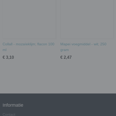
Collall - mozaïeklijm; flacon 100
Mapei voegmiddel - wit; 250
ml
gram
€ 3,10
€ 2,47
Informatie
Contact