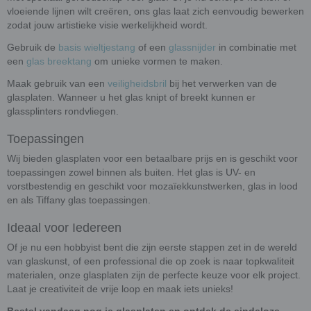
vloeiende lijnen wilt creëren, ons glas laat zich eenvoudig bewerken
zodat jouw artistieke visie werkelijkheid wordt.
Gebruik de
basis wieltjestang
of een
glassnijder
in combinatie met
een
glas breektang
om unieke vormen te maken.
Maak gebruik van een
veiligheidsbril
bij het verwerken van de
glasplaten. Wanneer u het glas knipt of breekt kunnen er
glassplinters rondvliegen.
Toepassingen
Wij bieden glasplaten voor een betaalbare prijs en is geschikt voor
toepassingen zowel binnen als buiten. Het glas is UV- en
vorstbestendig en geschikt voor mozaïekkunstwerken, glas in lood
en als Tiffany glas toepassingen.
Ideaal voor Iedereen
Of je nu een hobbyist bent die zijn eerste stappen zet in de wereld
van glaskunst, of een professional die op zoek is naar topkwaliteit
materialen, onze glasplaten zijn de perfecte keuze voor elk project.
Laat je creativiteit de vrije loop en maak iets unieks!
Bestel vandaag nog je glasplaten en ontdek de eindeloze