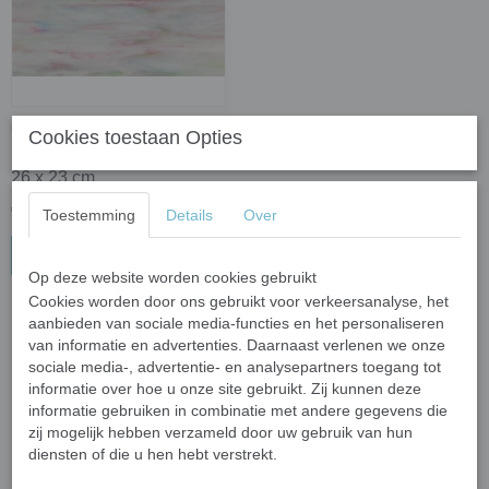
Glasplaat
Cookies toestaan Opties
magenta/wit/groen/blauw;
26 x 23 cm
€ 8,77
Toestemming
Details
Over
In winkelwagen
Op deze website worden cookies gebruikt
Cookies worden door ons gebruikt voor verkeersanalyse, het
aanbieden van sociale media-functies en het personaliseren
van informatie en advertenties. Daarnaast verlenen we onze
sociale media-, advertentie- en analysepartners toegang tot
informatie over hoe u onze site gebruikt. Zij kunnen deze
informatie gebruiken in combinatie met andere gegevens die
Glasplaten in roze en
zij mogelijk hebben verzameld door uw gebruik van hun
diensten of die u hen hebt verstrekt.