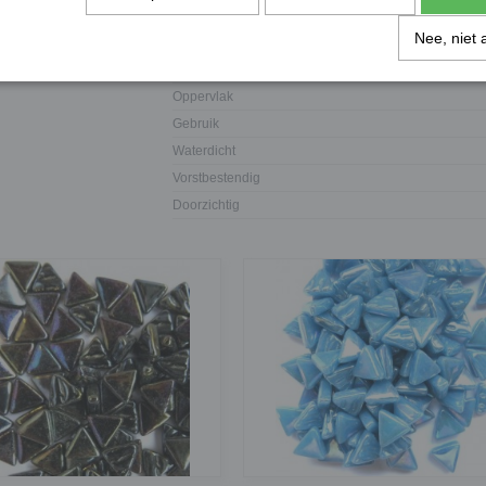
Afmeting
Nee, niet 
Dikte
Materiaal
Oppervlak
Gebruik
Waterdicht
Vorstbestendig
Doorzichtig