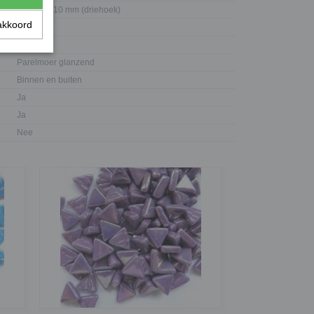
10 x 10 x 10 mm (driehoek)
akkoord
4 mm
Glas
Parelmoer glanzend
Binnen en buiten
Ja
Ja
Nee