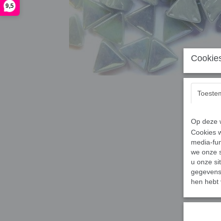
9,5
Cookies
Toeste
Op deze w
Cookies w
media-fun
we onze s
u onze si
gegevens 
hen hebt 