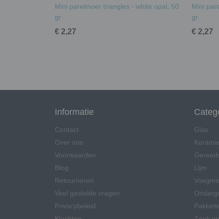
Mini parelmoer triangles - white opal; 50
Mini pare
gr
gr
€ 2,27
€ 2,27
Informatie
Categ
Contact
Glas
Over ons
Kerami
Voorwaarden
Gereed
Blog
Lijm
Retourneren
Voegmi
Veel gestelde vragen
Onderg
Privacybeleid
Pakkett
Klachten
Zoek op