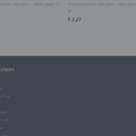
lmoer triangles - black opal; 50
Mini parelmoer triangles - lake blue
gr
€ 2,27
orieën
ek
schap
ddel
rond
en
 kleur