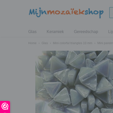
Glas
Keramiek
Gereedschap
Li
Home
›
Glas
›
Mini colorful triangles 10 mm
›
Mini parelm