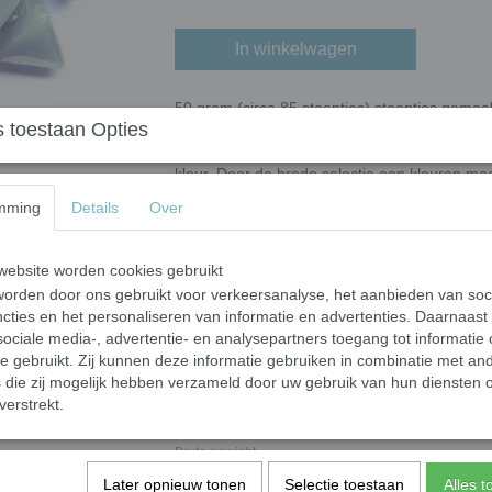
In winkelwagen
50 gram (circa 85 steentjes) steentjes gemaa
 toestaan Opties
mineralen en kleur-oxidaten. Voorbeelden van 
(geoxideerd koper). Het oppervlak is glad en 
kleur. Door de brede selectie aan kleuren ma
mming
Details
Over
Afmeting: 10 x 10 x 10 mm. Met een dikte 4
De mini colorful triangle is onderdeel van de o
combineren met alle glas mozaïek steentjes.
ebsite worden cookies gebruikt
orden door ons gebruikt voor verkeersanalyse, het aanbieden van soc
Voor het knippen van de steentjes raden wij 
cties en het personaliseren van informatie en advertenties. Daarnaast
ociale media-, advertentie- en analysepartners toegang tot informatie
te gebruikt. Zij kunnen deze informatie gebruiken in combinatie met an
die zij mogelijk hebben verzameld door uw gebruik van hun diensten o
Specificaties
verstrekt.
Netto gewicht
Bruto gewicht
Eenheid
Later opnieuw tonen
Selectie toestaan
Alles 