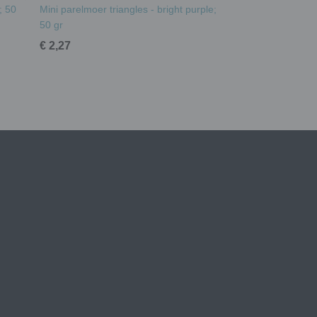
; 50
Mini parelmoer triangles - bright purple;
50 gr
€ 2,27