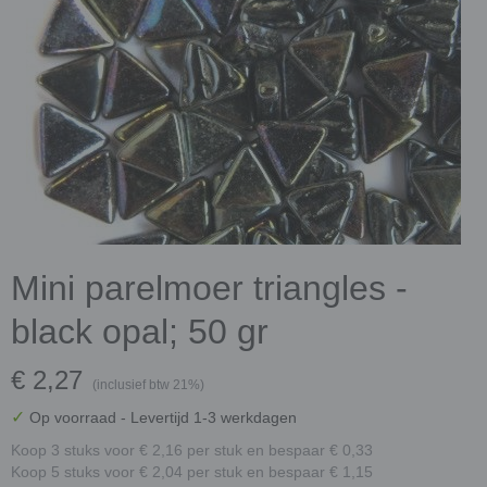
Mini parelmoer triangles -
black opal; 50 gr
€ 2,27
(inclusief btw 21%)
✓
Op voorraad
- Levertijd 1-3 werkdagen
Koop 3 stuks voor € 2,16 per stuk en bespaar € 0,33
Koop 5 stuks voor € 2,04 per stuk en bespaar € 1,15