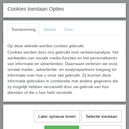
Aantal
Cookies toestaan Opties
Toestemming
Details
Over
In winkelwagen
Op deze website worden cookies gebruikt
Cookies worden door ons gebruikt voor verkeersanalyse, het
50 gram (circa 85 steentjes) steentjes gemaakt van gerecylced glas
aanbieden van sociale media-functies en het personaliseren
en gekleurd met natuurlijke mineralen en kleur-oxidaten.
van informatie en advertenties. Daarnaast verlenen we onze
Voorbeelden van kleur-oxidaten zijn roest (geoxideerd ijzer) en
sociale media-, advertentie- en analysepartners toegang tot
patina (geoxideerd koper). Het oppervlak is glad en egaal en
informatie over hoe u onze site gebruikt. Zij kunnen deze
reflecteert het licht voor een levendige kleur. Door de brede selectie
informatie gebruiken in combinatie met andere gegevens die
aan kleuren maakt dit een perfecte keuze voor mozaïek.
zij mogelijk hebben verzameld door uw gebruik van hun
Afmeting: 10 x 10 x 10 mm. Met een dikte 4 mm.
diensten of die u hen hebt verstrekt.
De mini colorful triangle is onderdeel van de overige mini colroful
steentjes en is uitstekend te combineren met alle glas mozaïek
steentjes.
Later opnieuw tonen
Selectie toestaan
Voor het knippen van de steentjes raden wij de
wieltjestang
aan.