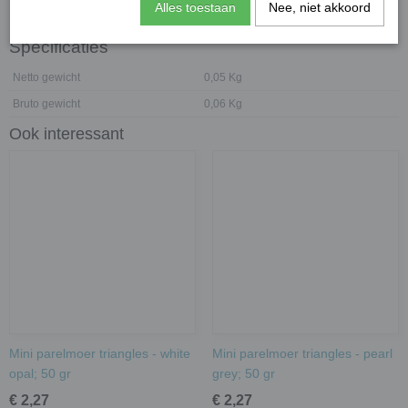
Alles toestaan
Nee, niet akkoord
Specificaties
Netto gewicht
0,05 Kg
Bruto gewicht
0,06 Kg
Ook interessant
Mini parelmoer triangles - white
Mini parelmoer triangles - pearl
opal; 50 gr
grey; 50 gr
€ 2,27
€ 2,27