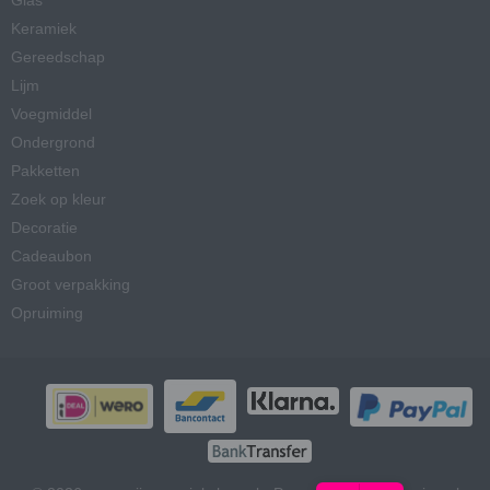
Glas
Keramiek
Gereedschap
Lijm
Voegmiddel
Ondergrond
Pakketten
Zoek op kleur
Decoratie
Cadeaubon
Groot verpakking
Opruiming