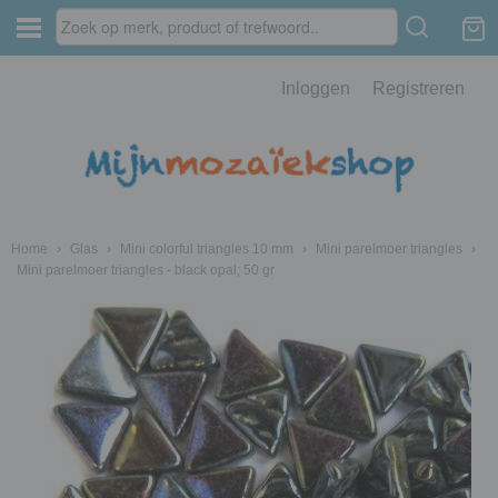
Inloggen
Registreren
Home
›
Glas
›
Mini colorful triangles 10 mm
›
Mini parelmoer triangles
›
Mini parelmoer triangles - black opal; 50 gr