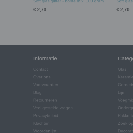
Soft glas glitter - bonte mix; 100 gram
Soft glas
€ 2,70
€ 2,70
Informatie
Categ
Contact
Glas
Over ons
Kerami
Voorwaarden
Gereed
Blog
Lijm
Retourneren
Voegmi
Veel gestelde vragen
Onderg
Privacybeleid
Pakkett
Klachten
Zoek op
Woordenlijst
Decorat