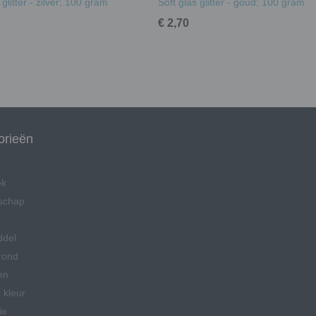
 glitter - zilver; 100 gram
Soft glas glitter - goud; 100 gram
€ 2,70
orieën
ek
schap
ddel
rond
en
 kleur
ie