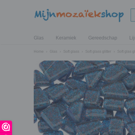
Glas
Keramiek
Gereedschap
Li
Home
›
Glas
›
Soft glass
›
Soft glass glitter
›
Soft glas g