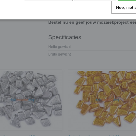
Perfect voor:
het decoreren van spiegels, lijs
Nee, niet 
je creativiteit de vrije loop.
Bestel nu en geef jouw mozaïekproject e
Specificaties
Netto gewicht
Bruto gewicht