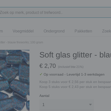
jm
Voegmiddel
Ondergrond
Pakketten
Zoek
litter - blauw fireworks; 100 gram
Soft glas glitter - b
€ 2,70
(inclusief btw 21%)
✓
Op voorraad
- Levertijd 1-3 werkdagen
Koop 3 stuks voor € 2,56 per stuk en bespaar
Koop 5 stuks voor € 2,43 per stuk en bespaar
Aantal