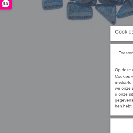
9,5
Cookies
Toeste
Op deze w
Cookies w
media-fun
we onze s
u onze si
gegevens 
hen hebt 