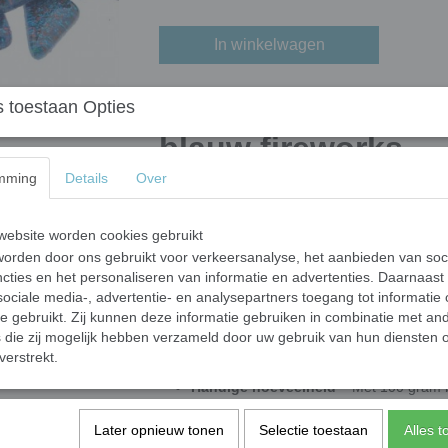
In winkelwagen
Glitter Crystal Gl
 toestaan Opties
blauw fireworks
mming
Details
Over
Breng kleur en elegantie in je mozaïekprojec
Gemaakt van hoogwaardig gerecycled floatglas
kleurlaag aan de achterkant, waardoor ze een
ebsite worden cookies gebruikt
orden door ons gebruikt voor verkeersanalyse, het aanbieden van soc
Veilig & Kindvriendelijk
– Dankzij de
g
cties en het personaliseren van informatie en advertenties. Daarnaast
voor creatieve kinderprojecten (3+ onder
ociale media-, advertentie- en analysepartners toegang tot informatie
Geen knippen nodig
– De onregelmatig
te gebruikt. Zij kunnen deze informatie gebruiken in combinatie met an
die zij mogelijk hebben verzameld door uw gebruik van hun diensten o
Geschikt voor binnengebruik
– Deze
verstrekt.
zijn voor binnenprojecten zonder direct z
Handige hoeveelheid
– Met 100 gram b
decoratieve mozaïekwerken.
Later opnieuw tonen
Selectie toestaan
Alles 
Dikte: 4 mm
– Stevige en duurzame moza