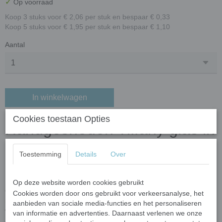
✓
Op voorraad
Koop 3 stuks voor € 2,06 per stuk en bespaar € 0,33
Koop 5 stuks voor € 1,95 per stuk en bespaar € 1,10
Aantal
In winkelwagen
Cookies toestaan Opties
Handgesneden Tiffany glas in
ruitvorm – transparant roze
Toestemming
Details
Over
parelmoer
Op deze website worden cookies gebruikt
Ontdek de unieke charme van
handgesneden Tiffany glas
in
Cookies worden door ons gebruikt voor verkeersanalyse, het
ruitvorm. Elk stukje wordt zorgvuldig met de hand gesneden door
aanbieden van sociale media-functies en het personaliseren
vakmensen uit echt
Tiffany-style stained glass
. Dankzij dit
van informatie en advertenties. Daarnaast verlenen we onze
ambachtelijke proces heeft ieder ruitje een eigen karakter, met