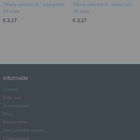
Tiffany ruitvorm M - licht groen;
Tiffany ruitvorm S - bonte mix;
20 stuks
40 stuks
€ 2,17
€ 3,17
Informatie
Contact
Over ons
Voorwaarden
Blog
Retourneren
Veel gestelde vragen
Privacybeleid