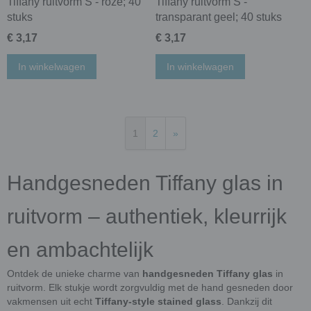
Tiffany ruitvorm S - roze; 40
Tiffany ruitvorm S -
stuks
transparant geel; 40 stuks
€ 3,17
€ 3,17
In winkelwagen
In winkelwagen
1
2
»
Handgesneden Tiffany glas in
ruitvorm – authentiek, kleurrijk
en ambachtelijk
Ontdek de unieke charme van
handgesneden Tiffany glas
in
ruitvorm. Elk stukje wordt zorgvuldig met de hand gesneden door
vakmensen uit echt
Tiffany-style stained glass
. Dankzij dit