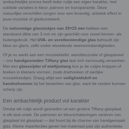
ambachtelijke proces heeft ieder ruitje een eigen karakter, met
subtiele variaties in kleur, patroon en transparantie. Deze
natuurlijke verschillen zorgen voor een levendig, artistiek effect in
jouw mozaïek of glaskunstwerk.
De
ruitvormige glasstukjes van 25×15 mm
hebben een
standaard dikte van 3 mm en zijn geschikt voor zowel binnen- als
buitengebruik. Het
UVA- en vorstbestendige glas
behoudt zijn
kleur en glans, zelfs onder wisselende weersomstandigheden.
Of je nu werkt aan een mozaïektafel, wanddecoratie of glaspaneel
– ons
handgesneden Tiffany glas
laat zich eenvoudig verwerken.
Met een
glassnijder of wieltjestang
kun je de ruitjes knippen of
breken in kleinere vormen, zoals driehoeken of sierlijke
mozaïekstukjes. Draag altijd een
veiligheidsbril en
handschoenen
bij het bewerken van glas, want de randen kunnen
scherp zijn.
Een ambachtelijk product vol karakter
Omdat elk ruitje wordt gesneden uit een grotere Tiffany-glasplaat,
is elk stuk uniek. De patronen en kleurschakeringen variëren van
glasplaat tot glasplaat — dat hoort bij de charme van handgemaakt
glas. Kleine imperfecties geven het materiaal juist zijn authentieke