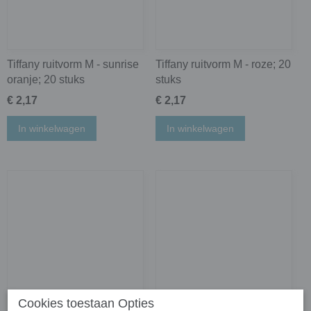
Tiffany ruitvorm M - sunrise
Tiffany ruitvorm M - roze; 20
oranje; 20 stuks
stuks
€ 2,17
€ 2,17
In winkelwagen
In winkelwagen
Cookies toestaan Opties