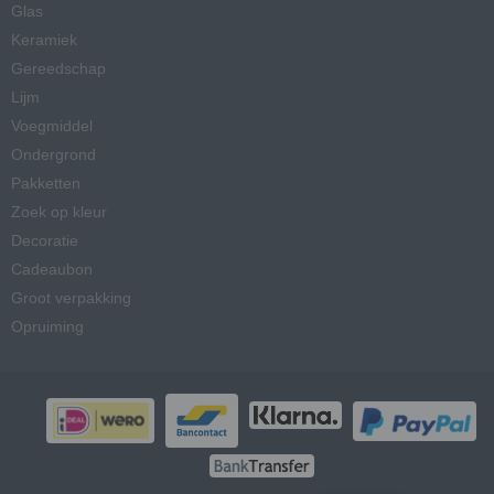
Glas
Keramiek
Gereedschap
Lijm
Voegmiddel
Ondergrond
Pakketten
Zoek op kleur
Decoratie
Cadeaubon
Groot verpakking
Opruiming