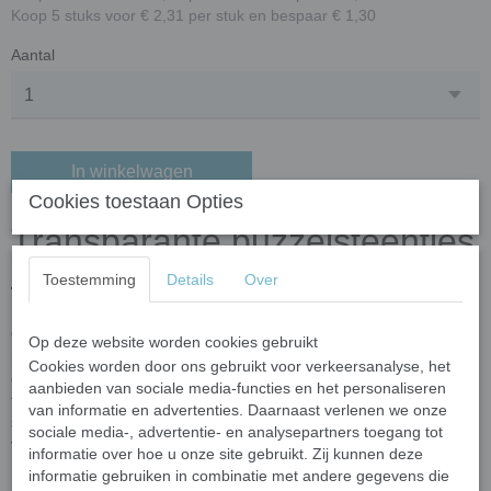
Koop 5 stuks voor € 2,31 per stuk en bespaar € 1,30
Aantal
In winkelwagen
Cookies toestaan Opties
Transparante puzzelsteentjes
– mix turquoise blauw
Toestemming
Details
Over
Ontdek de veelzijdige charme van onze
transparante
Op deze website worden cookies gebruikt
puzzelsteentjes
– een schitterende mix van verschillende
Cookies worden door ons gebruikt voor verkeersanalyse, het
glasafwerkingen. Sommige stukjes zijn
translucent en glanzend
,
aanbieden van sociale media-functies en het personaliseren
terwijl andere juist een
matte of frosted
uitstraling hebben. Deze
van informatie en advertenties. Daarnaast verlenen we onze
subtiele variaties vangen het licht op unieke manieren en zorgen
sociale media-, advertentie- en analysepartners toegang tot
voor extra diepte, contrast en elegantie in je mozaïekontwerpen.
informatie over hoe u onze site gebruikt. Zij kunnen deze
informatie gebruiken in combinatie met andere gegevens die
De trapeziumvormige glassteentjes hebben een
dikte van 3,5 mm