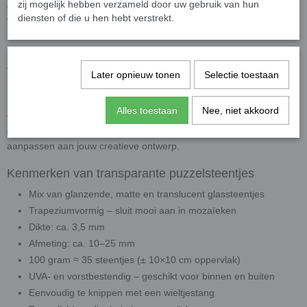
zij mogelijk hebben verzameld door uw gebruik van hun
en variëren in grootte van
ongeveer 10 tot 25 mm
. Dankzij hun
diensten of die u hen hebt verstrekt.
vorm passen ze mooi in elkaar, waardoor je eenvoudig vloeiende
patronen en speelse structuren kunt creëren.
Een verpakking van
100 gram bevat circa 35 steentjes
, goed
voor een oppervlak van ongeveer
10 × 10 cm
. De
transparante
Later opnieuw tonen
Selectie toestaan
puzzelsteentjes
zijn
UVA- en vorstbestendig
, wat ze geschikt
maakt voor gebruik
zowel binnen als buiten
.
Alles toestaan
Nee, niet akkoord
Voor het op maat maken van de steentjes raden we een
wieltjestang
aan. Hiermee kun je de stukjes eenvoudig knippen of
aanpassen aan jouw creatieve ontwerp.
Kenmerken van transparante puzzelsteentjes
Mix van glanzende, matte en translucent glassteentjes
Trapeziumvormig – sluit mooi aan in mozaïeken
Dikte: ca. 3,5 mm
Afmeting: ca. 10–25 mm
100 gram ≈ 35 steentjes (± 10×10 cm oppervlak)
UVA- en vorstbestendig – geschikt voor binnen en buiten
Eenvoudig te knippen met een wieltjestang